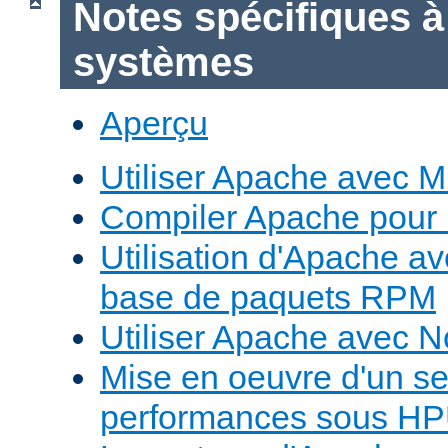
Notes spécifiques à
systèmes
Aperçu
Utiliser Apache avec 
Compiler Apache pour
Utilisation d'Apache a
base de paquets RPM
Utiliser Apache avec 
Mise en oeuvre d'un s
performances sous H