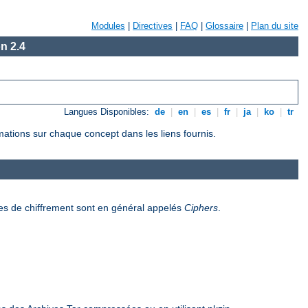
Modules
|
Directives
|
FAQ
|
Glossaire
|
Plan du site
n 2.4
Langues Disponibles:
de
|
en
|
es
|
fr
|
ja
|
ko
|
tr
rmations sur chaque concept dans les liens fournis.
es de chiffrement sont en général appelés
Ciphers
.