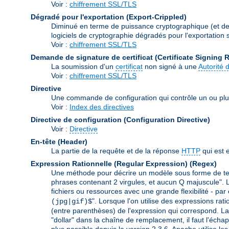
Voir :
chiffrement SSL/TLS
Dégradé pour l'exportation (Export-Crippled)
Diminué en terme de puissance cryptographique (et de s
logiciels de cryptographie dégradés pour l'exportation so
Voir :
chiffrement SSL/TLS
Demande de signature de certificat (Certificate Signing 
La soumission d'un
certificat
non signé à une
Autorité d
Voir :
chiffrement SSL/TLS
Directive
Une commande de configuration qui contrôle un ou plu
Voir :
Index des directives
Directive de configuration (Configuration Directive)
Voir :
Directive
En-tête (Header)
La partie de la requête et de la réponse
HTTP
qui est 
Expression Rationnelle (Regular Expression)
(Regex)
Une méthode pour décrire un modèle sous forme de text
phrases contenant 2 virgules, et aucun Q majuscule". L
fichiers ou ressources avec une grande flexibilité - par
". Lorsque l'on utilise des expressions rat
(jpg|gif)$
(entre parenthèses) de l'expression qui correspond. La 
"dollar" dans la chaîne de remplacement, il faut l'échap
plus possible depuis la version 2.3.6. Apache utilise le