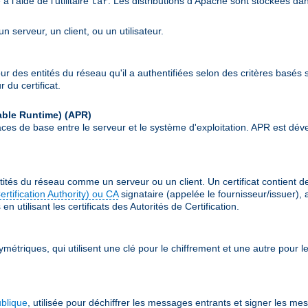
l'aide de l'utilitaire
. Les distributions d'Apache sont stockées da
tar
 serveur, un client, ou un utilisateur.
our des entités du réseau qu'il a authentifiées selon des critères basés s
 du certificat.
able Runtime)
(APR)
erfaces de base entre le serveur et le système d'exploitation. APR est
ités du réseau comme un serveur ou un client. Un certificat contient 
Certification Authority) ou CA
signataire (appelée le fournisseur/issuer), 
n utilisant les certificats des Autorités de Certification.
ymétriques, qui utilisent une clé pour le chiffrement et une autre pour
ublique
, utilisée pour déchiffrer les messages entrants et signer les me