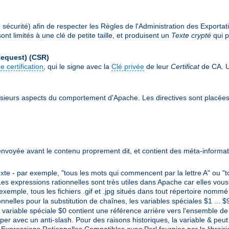
écurité) afin de respecter les Règles de l'Administration des Exportat
nt limités à une clé de petite taille, et produisent un
Texte crypté
qui p
Request)
(CSR)
e certification
, qui le signe avec la
Clé privée
de leur
Certificat
de CA. Un
sieurs aspects du comportement d'Apache. Les directives sont placée
envoyée avant le contenu proprement dit, et contient des méta-informat
e - par exemple, "tous les mots qui commencent par la lettre A" ou "t
es expressions rationnelles sont très utiles dans Apache car elles vous
 exemple, tous les fichiers .gif et .jpg situés dans tout répertoire nom
ionnelles pour la substitution de chaînes, les variables spéciales $1 ...
variable spéciale $0 contient une référence arrière vers l'ensemble de l
per avec un anti-slash. Pour des raisons historiques, la variable & peut 
s Expressions Rationnelles Compatibles avec Perl fournies par la librair