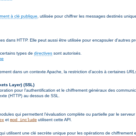
ement à clé publique
, utilisée pour chiffrer les messages destinés uniqu
 dans HTTP. Elle peut aussi être utilisée pour encapsuler d'autres p
 certains types de
directives
sont autorisés.
he
lement dans un contexte Apache, la restriction d'accès à certaines
URL
kets Layer)
(SSL)
ion pour l'authentification et le chiffrement généraux des communicat
rtexte (HTTP) au dessus de SSL.
ules qui permettent l'évaluation complète ou partielle par le serveur
et
utilisent cette API.
ex
mod_include
qui utilisent une clé secrète unique pour les opérations de chiffrement 