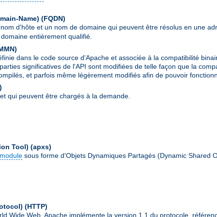
Domain-Name)
(FQDN)
 nom d'hôte et un nom de domaine qui peuvent être résolus en une ad
domaine entièrement qualifié.
MMN
)
ie dans le code source d'Apache et associée à la compatibilité binai
parties significatives de l'API sont modifiées de telle façon que la comp
ompilés, et parfois même légèrement modifiés afin de pouvoir fonctionn
)
et qui peuvent être chargés à la demande.
ion Tool)
(apxs)
module
sous forme d'Objets Dynamiques Partagés (Dynamic Shared O
otocol)
(HTTP)
World Wide Web. Apache implémente la version 1.1 du protocole, référe