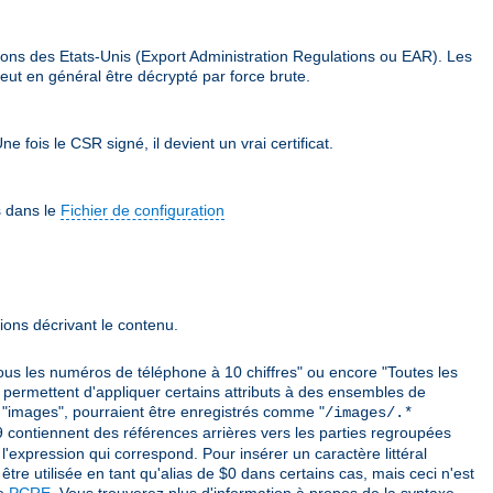
ions des Etats-Unis (Export Administration Regulations ou EAR). Les
eut en général être décrypté par force brute.
e fois le CSR signé, il devient un vrai certificat.
s dans le
Fichier de configuration
ions décrivant le contenu.
ous les numéros de téléphone à 10 chiffres" ou encore "Toutes les
 permettent d'appliquer certains attributs à des ensembles de
mé "images", pourraient être enregistrés comme "
/images/.*
 $9 contiennent des références arrières vers les parties regroupées
'expression qui correspond. Pour insérer un caractère littéral
être utilisée en tant qu'alias de $0 dans certains cas, mais ceci n'est
ie
PCRE
. Vous trouverez plus d'information à propos de la syntaxe