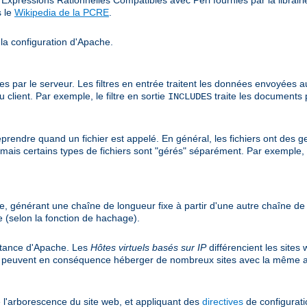
s le
Wikipedia de la PCRE
.
 la configuration d'Apache.
r le serveur. Les filtres en entrée traitent les données envoyées au ser
client. Par exemple, le filtre en sortie
traite les documents 
INCLUDES
prendre quand un fichier est appelé. En général, les fichiers ont des ge
r, mais certains types de fichiers sont "gérés" séparément. Par exemple,
e, générant une chaîne de longueur fixe à partir d'une autre chaîne d
 (selon la fonction de hachage).
nstance d'Apache. Les
Hôtes virtuels basés sur IP
différencient les sites
et peuvent en conséquence héberger de nombreux sites avec la même a
 l'arborescence du site web, et appliquant des
directives
de configuratio