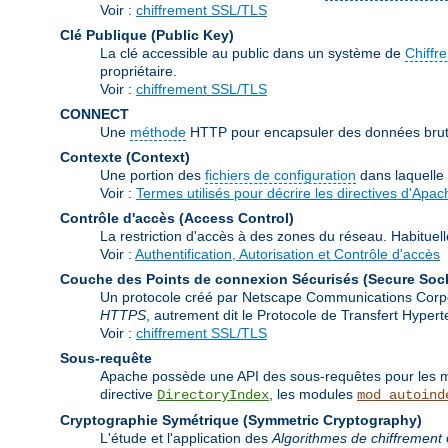
Voir :
chiffrement SSL/TLS
Clé Publique (Public Key)
La clé accessible au public dans un système de
Chiffr
propriétaire.
Voir :
chiffrement SSL/TLS
CONNECT
Une
méthode
HTTP pour encapsuler des données brutes
Contexte (Context)
Une portion des
fichiers de configuration
dans laquelle
Voir :
Termes utilisés pour décrire les directives d'Apac
Contrôle d'accès (Access Control)
La restriction d'accès à des zones du réseau. Habituel
Voir :
Authentification, Autorisation et Contrôle d'accès
Couche des Points de connexion Sécurisés (Secure Soc
Un protocole créé par Netscape Communications Corporat
HTTPS
, autrement dit le Protocole de Transfert Hype
Voir :
chiffrement SSL/TLS
Sous-requête
Apache possède une API des sous-requêtes pour les mod
directive
, les modules
DirectoryIndex
mod_autoind
Cryptographie Symétrique (Symmetric Cryptography)
L'étude et l'application des
Algorithmes de chiffrement