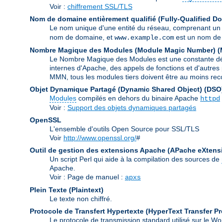
Voir :
chiffrement SSL/TLS
Nom de domaine entièrement qualifié (Fully-Qualified 
Le nom unique d'une entité du réseau, comprenant un
nom de domaine, et
est un nom de 
www.example.com
Nombre Magique des Modules (Module Magic Number)
(
Le Nombre Magique des Modules est une constante défin
internes d'Apache, des appels de fonctions et d'autres 
MMN, tous les modules tiers doivent être au moins rec
Objet Dynamique Partagé (Dynamic Shared Object)
(DSO
Modules
compilés en dehors du binaire Apache
httpd
Voir :
Support des objets dynamiques partagés
OpenSSL
L'ensemble d'outils Open Source pour SSL/TLS
Voir
http://www.openssl.org/
#
Outil de gestion des extensions Apache (APache eXtens
Un script Perl qui aide à la compilation des sources de
Apache.
Voir : Page de manuel :
apxs
Plein Texte (Plaintext)
Le texte non chiffré.
Protocole de Transfert Hypertexte (HyperText Transfer Pr
Le protocole de transmission standard utilisé sur le 