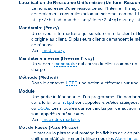
Localisation de Ressource Uniformisée (Uniform Resour
Le nom/adresse d'une ressource sur l'Internet. Il s'a
généralement construites selon un schéma, comme
ht
http://httpd.apache.org/docs/2.4/glossary.h
Mandataire (Proxy)
Un serveur intermédiaire qui se situe entre le client et 
d'origine au client. Si plusieurs clients demandent le 
de réponse.
Voir :
mod_proxy
Mandataire inverse (Reverse Proxy)
Un serveur
mandataire
qui est vu du client comme un
charge.
Méthode (Method)
Dans le contexte
HTTP
, une action à effectuer sur un
Module
Une partie indépendante d'un programme. De nombreuse
dans le binaire
sont appelés
modules statiques
,
httpd
ou
DSOs
. Les modules qui sont inclus par défaut sont
sont appelés
modules tiers
.
Voir :
Index des modules
Mot de Passe (Pass Phrase)
Le mot ou la phrase qui protège les fichiers de clés priv
chiffrement/déchiffrement utilisée pour les
Algorithmes 