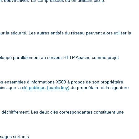
ns des Archives Tar compressées ou en utilisant pkzip.
ur la sécurité. Les autres entités du réseau peuvent alors utiliser la
 développé parallèlement au serveur HTTP Apache comme projet
des ensembles d'informations X509 à propos de son propriétaire
ainsi que la
clé publique (public key)
du propriétaire et la signature
 le déchiffrement. Les deux clés correspondantes constituent une
ssages sortants.