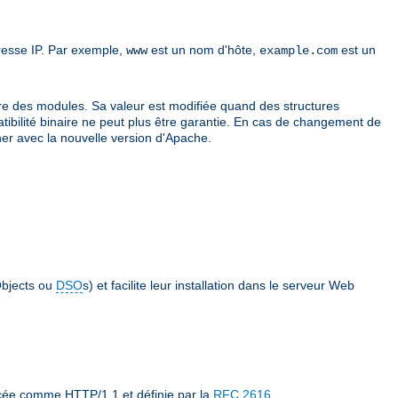
resse IP. Par exemple,
est un nom d'hôte,
est un
www
example.com
re des modules. Sa valeur est modifiée quand des structures
atibilité binaire ne peut plus être garantie. En cas de changement de
er avec la nouvelle version d'Apache.
bjects ou
DSO
s) et facilite leur installation dans le serveur Web
ncée comme HTTP/1.1 et définie par la
RFC 2616
.