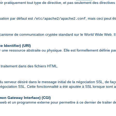
nir pratiquement tout type de directive, et pas seulement des directives
isation par défaut est
, mais ceci peut ê
/etc/apache2/apache2.conf
écanisme de communication cryptée standard sur le World Wide Web. Il
 Identifier)
(URI)
 une ressource abstraite ou physique. Elle est formellement définie pa
 traitement dans des fichiers HTML.
du serveur désiré dans le message initial de la négociation SSL, de faç
a négociation SSL. Cette fonctionnalité a été ajoutée à SSL lorsque son
mon Gateway Interface)
(CGI)
r web et un programme externe pour permettre à ce dernier de traiter de