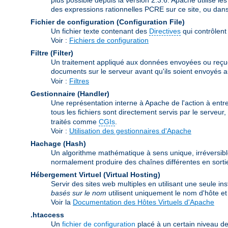
des expressions rationnelles PCRE sur ce site, ou dan
Fichier de configuration (Configuration File)
Un fichier texte contenant des
Directives
qui contrôlent
Voir :
Fichiers de configuration
Filtre (Filter)
Un traitement appliqué aux données envoyées ou reçues pa
documents sur le serveur avant qu'ils soient envoyés au 
Voir :
Filtres
Gestionnaire (Handler)
Une représentation interne à Apache de l'action à entre
tous les fichiers sont directement servis par le serveu
traités comme
CGIs
.
Voir :
Utilisation des gestionnaires d'Apache
Hachage (Hash)
Un algorithme mathématique à sens unique, irréversibl
normalement produire des chaînes différentes en sortie
Hébergement Virtuel (Virtual Hosting)
Servir des sites web multiples en utilisant une seule i
basés sur le nom
utilisent uniquement le nom d'hôte 
Voir la
Documentation des Hôtes Virtuels d'Apache
.htaccess
Un
fichier de configuration
placé à un certain niveau de