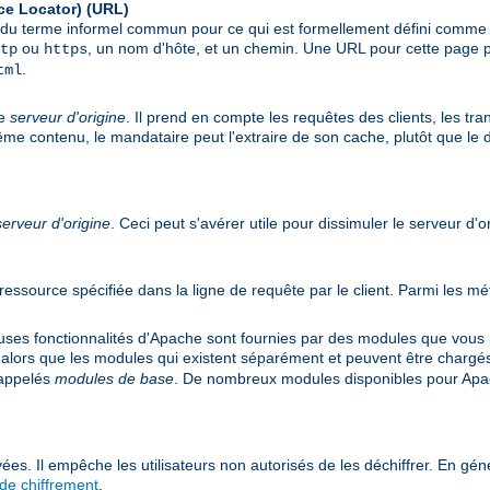
ce Locator)
(URL)
git du terme informel commun pour ce qui est formellement défini comm
ou
, un nom d'hôte, et un chemin. Une URL pour cette page p
tp
https
.
tml
le
serveur d'origine
. Il prend en compte les requêtes des clients, les tr
même contenu, le mandataire peut l'extraire de son cache, plutôt que le
serveur d'origine
. Ceci peut s'avérer utile pour dissimuler le serveur d'o
e ressource spécifiée dans la ligne de requête par le client. Parmi les
s fonctionnalités d'Apache sont fournies par des modules que vous po
 alors que les modules qui existent séparément et peuvent être chargé
 appelés
modules de base
. De nombreux modules disponibles pour Apac
ées. Il empêche les utilisateurs non autorisés de les déchiffrer. En géné
de chiffrement
.