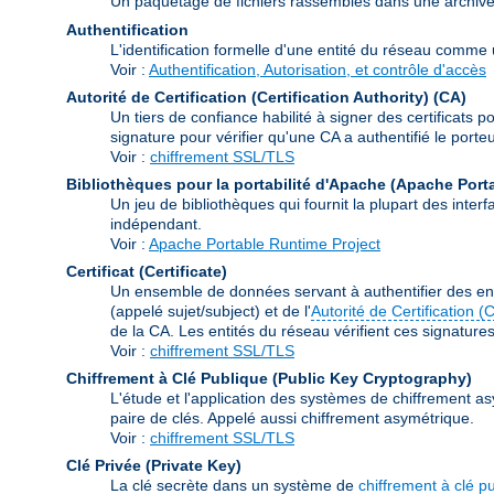
Un paquetage de fichiers rassemblés dans une archive à 
Authentification
L'identification formelle d'une entité du réseau comme un
Voir :
Authentification, Autorisation, et contrôle d'accès
Autorité de Certification (Certification Authority)
(CA)
Un tiers de confiance habilité à signer des certificats p
signature pour vérifier qu'une CA a authentifié le porteur
Voir :
chiffrement SSL/TLS
Bibliothèques pour la portabilité d'Apache (Apache Port
Un jeu de bibliothèques qui fournit la plupart des int
indépendant.
Voir :
Apache Portable Runtime Project
Certificat (Certificate)
Un ensemble de données servant à authentifier des ent
(appelé sujet/subject) et de l'
Autorité de Certification (
de la CA. Les entités du réseau vérifient ces signatures e
Voir :
chiffrement SSL/TLS
Chiffrement à Clé Publique (Public Key Cryptography)
L'étude et l'application des systèmes de chiffrement as
paire de clés. Appelé aussi chiffrement asymétrique.
Voir :
chiffrement SSL/TLS
Clé Privée (Private Key)
La clé secrète dans un système de
chiffrement à clé p