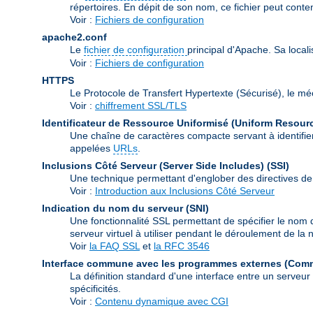
répertoires. En dépit de son nom, ce fichier peut conte
Voir :
Fichiers de configuration
apache2.conf
Le
fichier de configuration
principal d'Apache. Sa local
Voir :
Fichiers de configuration
HTTPS
Le Protocole de Transfert Hypertexte (Sécurisé), le m
Voir :
chiffrement SSL/TLS
Identificateur de Ressource Uniformisé (Uniform Resource
Une chaîne de caractères compacte servant à identifier
appelées
URLs
.
Inclusions Côté Serveur (Server Side Includes)
(SSI)
Une technique permettant d'englober des directives de
Voir :
Introduction aux Inclusions Côté Serveur
Indication du nom du serveur
(SNI)
Une fonctionnalité SSL permettant de spécifier le nom 
serveur virtuel à utiliser pendant le déroulement de l
Voir
la FAQ SSL
et
la RFC 3546
Interface commune avec les programmes externes (Com
La définition standard d'une interface entre un serveu
spécificités.
Voir :
Contenu dynamique avec CGI