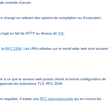
 de contrôle d'accès.
tre changé en utilisant des options de compilation ou d'exécution.
 s'agit en fait de HTTP au dessus de
SSL
.
r la
RFC 2396
. Les URIs utilisées sur le world-wide web sont souvent
on à ce que le serveur web puisse choisir la bonne configuration de
t apparues les extensions TLS, RFC 3546.
s requêtes. Il existe une
RFC informationnelle
qui en couvre les