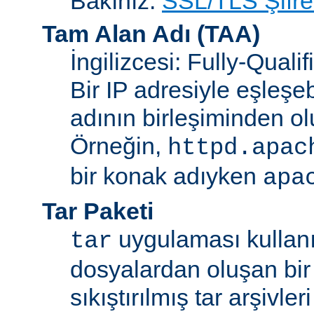
Bakınız:
SSL/TLS Şifre
Tam Alan Adı
(TAA)
İngilizcesi: Fully-Qua
Bir IP adresiyle eşleşeb
adının birleşiminden ol
Örneğin,
httpd.apac
bir konak adıyken
apa
Tar Paketi
uygulaması kullanıl
tar
dosyalardan oluşan bir
sıkıştırılmış tar arşivle