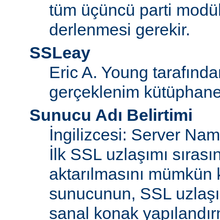
tüm üçüncü parti modül
derlenmesi gerekir.
SSLeay
Eric A. Young tarafınd
gerçeklenim kütüphane
Sunucu Adı Belirtimi
İngilizcesi: Server Na
İlk SSL uzlaşımı sıras
aktarılmasını mümkün kı
sunucunun, SSL uzlaşım
sanal konak yapılandır