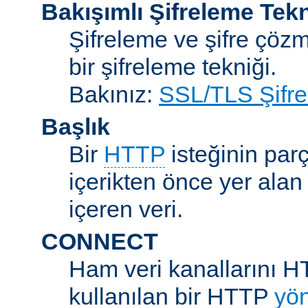
Bakışımlı Şifreleme Tekn
Şifreleme ve şifre çözme
bir şifreleme tekniği.
Bakınız:
SSL/TLS Şifre
Başlık
Bir
HTTP
isteğinin parç
içerikten önce yer alan
içeren veri.
CONNECT
Ham veri kanallarını H
kullanılan bir HTTP
yö