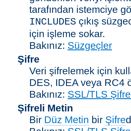
tarafından istemciye gö
çıkış süzgec
INCLUDES
için işleme sokar.
Bakınız:
Süzgeçler
Şifre
Veri şifrelemek için kul
DES, IDEA veya RC4 örn
Bakınız:
SSL/TLS Şifre
Şifreli Metin
Bir
Düz Metin
bir
Şifre
d