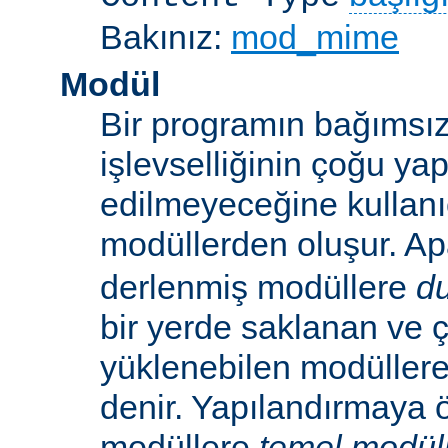
Bakınız:
mod_mime
Modül
Bir programın bağımsız
işlevselliğinin çoğu ya
edilmeyeceğine kullanıc
modüllerden oluşur. A
derlenmiş modüllere
d
bir yerde saklanan ve ç
yüklenebilen modüller
denir. Yapılandırmaya ö
modüllere
temel modül