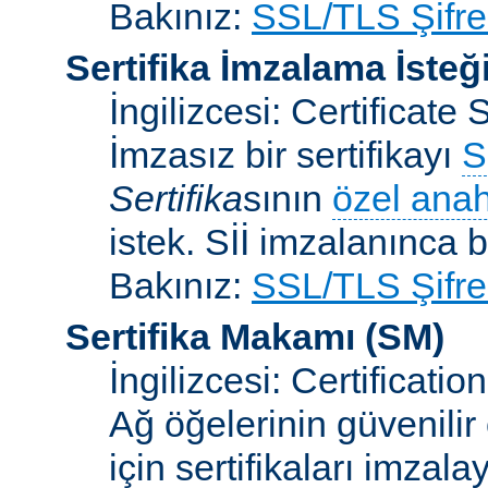
Bakınız:
SSL/TLS Şifre
Sertifika İmzalama İsteğ
İngilizcesi: Certificat
İmzasız bir sertifikayı
S
Sertifika
sının
özel anah
istek. Sİİ imzalanınca bi
Bakınız:
SSL/TLS Şifre
Sertifika Makamı
(SM)
İngilizcesi: Certificatio
Ağ öğelerinin güvenilir
için sertifikaları imzal