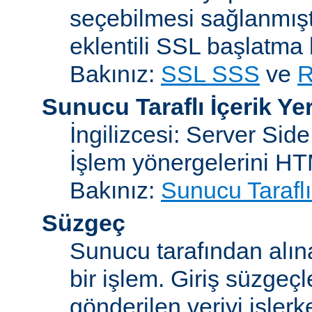
seçebilmesi sağlanmışt
eklentili SSL başlatma
Bakınız:
SSL SSS
ve
R
Sunucu Taraflı İçerik Ye
İngilizcesi: Server Sid
İşlem yönergelerini H
Bakınız:
Sunucu Taraflı
Süzgeç
Sunucu tarafından alın
bir işlem. Giriş süzgeç
gönderilen veriyi işler