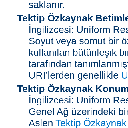
saklanır.
Tektip Özkaynak Betimle
İngilizcesi: Uniform Re
Soyut veya somut bir ö
kullanılan bütünleşik bi
tarafından tanımlanmışt
URI’lerden genellikle
U
Tektip Özkaynak Konuml
İngilizcesi: Uniform R
Genel Ağ üzerindeki bi
Aslen
Tektip Özkaynak 