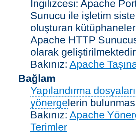
İngilizcesi: Apache Po
Sunucu ile işletim sist
oluşturan kütüphaneler
Apache HTTP Sunucusun
olarak geliştirilmektedir
Bakınız:
Apache Taşınab
Bağlam
Yapılandırma dosyaları
yönerge
lerin bulunması
Bakınız:
Apache Yönerge
Terimler