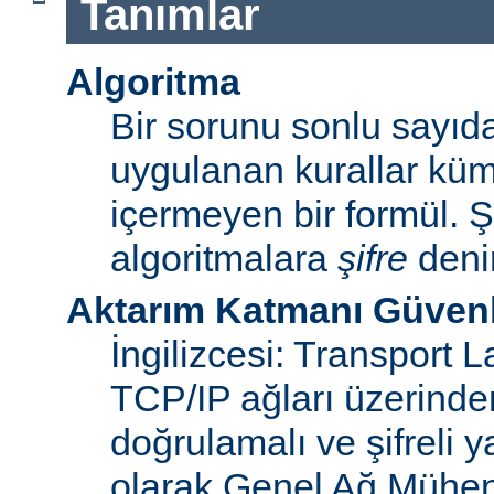
Tanımlar
Algoritma
Bir sorunu sonlu sayı
uygulanan kurallar küme
içermeyen bir formül. Ş
algoritmalara
şifre
denir
Aktarım Katmanı Güvenl
İngilizcesi: Transport 
TCP/IP ağları üzerinden
doğrulamalı ve şifreli y
olarak Genel Ağ Mühen