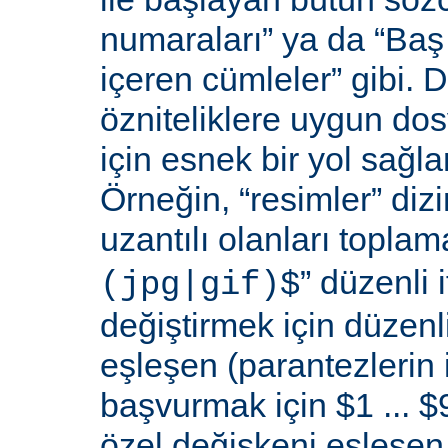
numaraları” ya da “Baş 
içeren cümleler” gibi. D
özniteliklere uygun do
için esnek bir yol sağl
Örneğin, “resimler” dizi
uzantılı olanları toplama
” düzenli i
(jpg|gif)$
değiştirmek için düzenli
eşleşen (parantezlerin
başvurmak için $1 ... $9
özel değişkeni eşleşen 