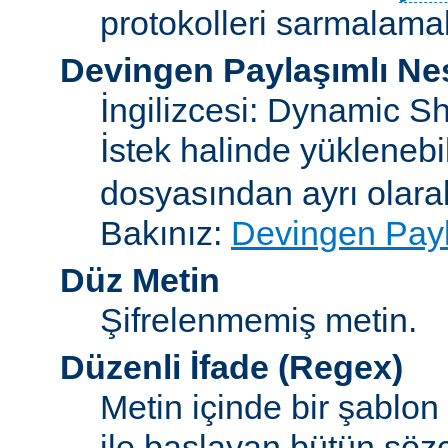
protokolleri sarmalamakt
Devingen Paylaşımlı Ne
İngilizcesi: Dynamic S
İstek halinde yükleneb
dosyasından ayrı olar
Bakınız:
Devingen Payl
Düz Metin
Şifrelenmemiş metin.
Düzenli İfade
(Regex)
Metin içinde bir şablon
ile başlayan bütün sözc