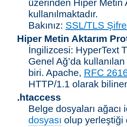
üzerinden Hiper Metin 
kullanılmaktadır.
Bakınız:
SSL/TLS Şifre
Hiper Metin Aktarım Pro
İngilizcesi: HyperText 
Genel Ağ’da kullanılan 
biri. Apache,
RFC 261
HTTP/1.1 olarak biline
.htaccess
Belge dosyaları ağacı iç
dosyası
olup yerleştiği 