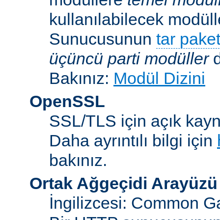
kullanılabilecek modü
Sunucusunun
tar paket
üçüncü parti modüller
d
Bakınız:
Modül Dizini
OpenSSL
SSL/TLS için açık kayna
Daha ayrıntılı bilgi için
bakınız.
Ortak Ağgeçidi Arayüzü
İngilizcesi: Common Ga