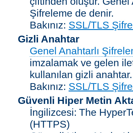
çiftinden oluşur. Genel
Şifreleme de denir.
Bakınız:
SSL/TLS Şifre
Gizli Anahtar
Genel Anahtarlı Şifrel
imzalamak ve gelen ilet
kullanılan gizli anahtar.
Bakınız:
SSL/TLS Şifre
Güvenli Hiper Metin Ak
İngilizcesi: The HyperT
(HTTPS)