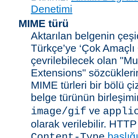
Denetimi
MIME türü
Aktarılan belgenin çeşi
Türkçe’ye ‘Çok Amaçlı 
çevrilebilecek olan "Mu
Extensions" sözcüklerin
MIME türleri bir bölü çiz
belge türünün birleşim
ve
image/gif
appli
olarak verilebilir. HTT
başlığ
Content-Type