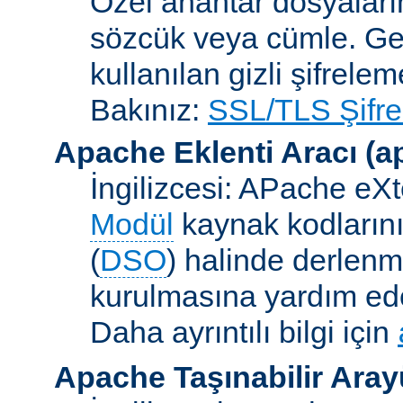
Özel anahtar dosyaların
sözcük veya cümle. Ge
kullanılan gizli şifrele
Bakınız:
SSL/TLS Şifre
Apache Eklenti Aracı
(a
İngilizcesi: APache eXt
Modül
kaynak kodlarını
(
DSO
) halinde derlen
kurulmasına yardım eden
Daha ayrıntılı bilgi için
Apache Taşınabilir Ara