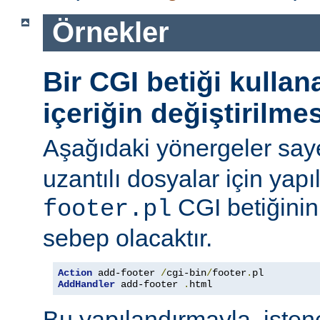
Örnekler
Bir CGI betiği kulla
içeriğin değiştirilmes
Aşağıdaki yönergeler say
uzantılı dosyalar için yapı
CGI betiğinini
footer.pl
sebep olacaktır.
Action
 add-footer 
/
cgi-bin
/
footer
.
AddHandler
 add-footer 
.
html
Bu yapılandırmayla, iste