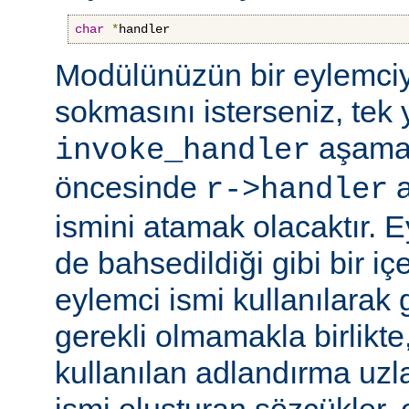
char
*
handler
Modülünüzün bir eylemciy
sokmasını isterseniz, tek 
aşama
invoke_handler
öncesinde
a
r->handler
ismini atamak olacaktır. 
de bahsedildiği gibi bir içe
eylemci ismi kullanılarak 
gerekli olmamakla birlikte,
kullanılan adlandırma uzl
ismi oluşturan sözcükler, 