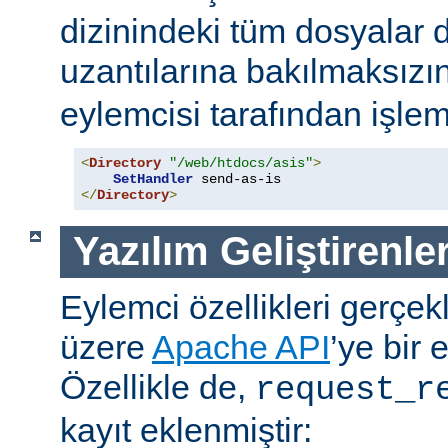
dizinindeki tüm dosyalar 
uzantılarına bakılmaksızı
eylemcisi tarafından işlem
<
Directory
"/web/htdocs/asis"
>
SetHandler
</
Directory
>
Yazılım Geliştirenler
Eylemci özellikleri gerçek
üzere
Apache API
’ye bir 
Özellikle de,
request_r
kayıt eklenmiştir: