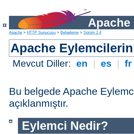
Apache 
Apache
>
HTTP Sunucusu
>
Belgeleme
>
Sürüm 2.4
Apache Eylemcilerin
Mevcut Diller:
en
|
es
|
f
Bu belgede Apache Eylemcil
açıklanmıştır.
Eylemci Nedir?