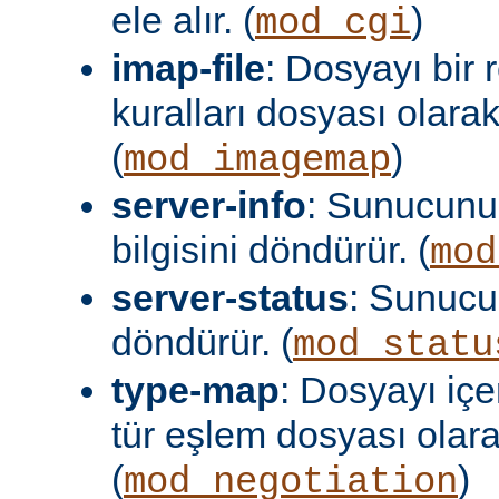
ele alır. (
)
mod_cgi
imap-file
: Dosyayı bir
kuralları dosyası olara
(
)
mod_imagemap
server-info
: Sunucunu
bilgisini döndürür. (
mod
server-status
: Sunuc
döndürür. (
mod_statu
type-map
: Dosyayı içer
tür eşlem dosyası olar
(
)
mod_negotiation