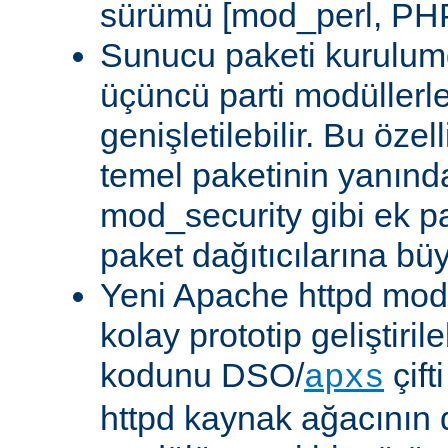
sürümü [mod_perl, PHP
Sunucu paketi kurulum
üçüncü parti modüllerl
genişletilebilir. Bu özel
temel paketinin yanın
mod_security gibi ek pa
paket dağıtıcılarına bü
Yeni Apache httpd modü
kolay prototip geliştiri
kodunu DSO/
çift
apxs
httpd kaynak ağacının 