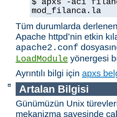
$ apxs -aci filan
mod_filanca.la
Tüm durumlarda derlenen
Apache httpd’nin etkin kıl
dosyasınd
apache2.conf
yönergesi bu
LoadModule
Ayrıntılı bilgi için
apxs bel
Artalan Bilgisi
Günümüzün Unix türevleri
mekanizma sayesinde çalışt