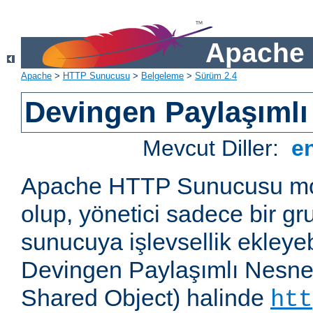
Apache 
Apache
>
HTTP Sunucusu
>
Belgeleme
>
Sürüm 2.4
Devingen Paylaşımlı
Mevcut Diller:
e
Apache HTTP Sunucusu mod
olup, yönetici sadece bir g
sunucuya işlevsellik ekleyebi
Devingen Paylaşımlı Nesne
Shared Object) halinde
htt