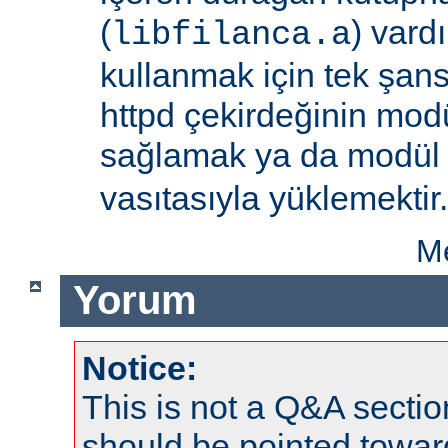
(
) vard
libfilanca.a
kullanmak için tek şan
httpd çekirdeğinin modü
sağlamak ya da modü
vasıtasıyla yüklemektir.
Me
Yorum
Notice:
This is not a Q&A sect
should be pointed towar