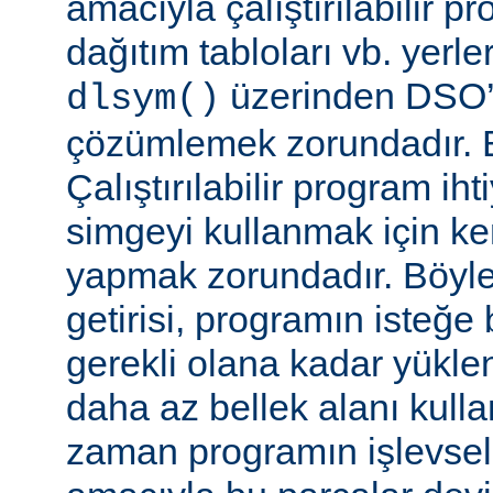
amacıyla çalıştırılabilir 
dağıtım tabloları vb. yerl
üzerinden DSO’d
dlsym()
çözümlemek zorundadır. B
Çalıştırılabilir program i
simgeyi kullanmak için k
yapmak zorundadır. Böyl
getirisi, programın isteğe 
gerekli olana kadar yükl
daha az bellek alanı kullan
zaman programın işlevsell