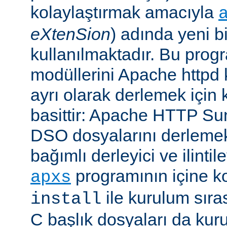
kolaylaştırmak amacıyla
eXtenSion
) adında yeni b
kullanılmaktadır. Bu pro
modüllerini Apache httpd
ayrı olarak derlemek için ku
basittir: Apache HTTP Su
DSO dosyalarını derlemek
bağımlı derleyici ve ilintil
programının içine k
apxs
ile kurulum sır
install
C başlık dosyaları da kur