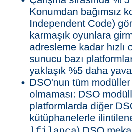
Konumdan bağımsız kod
Independent Code) göre
karmaşık oyunlara gir
adresleme kadar hızlı
sunucu bazı platformla
yaklaşık %5 daha yavaş 
DSO'nun tüm modüller 
olmaması: DSO modülle
platformlarda diğer DS
kütüphanelerle ilintile
) DSO meka
lfilanca