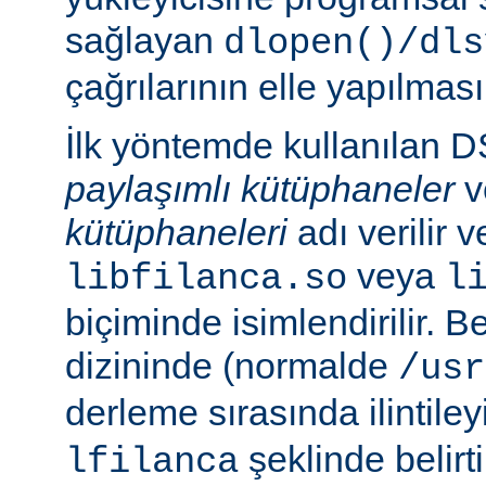
sağlayan
dlopen()/dls
çağrılarının elle yapılması
İlk yöntemde kullanılan 
paylaşımlı kütüphaneler
v
kütüphaneleri
adı verilir 
veya
libfilanca.so
l
biçiminde isimlendirilir. Be
dizininde (normalde
/usr
derleme sırasında ilintil
şeklinde belirtil
lfilanca