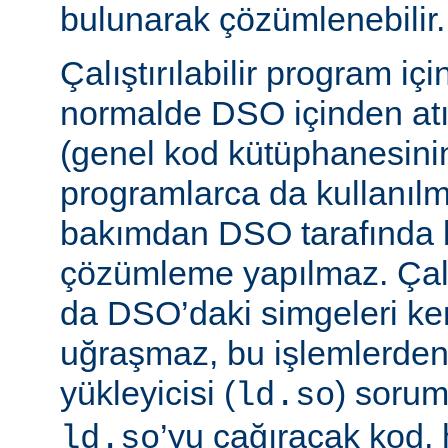
bulunarak çözümlenebilir.
Çalıştırılabilir program iç
normalde DSO içinden atı
(genel kod kütüphanesini
programlarca da kullanılm
bakımdan DSO tarafında b
çözümleme yapılmaz. Çalış
da DSO’daki simgeleri k
uğraşmaz, bu işlemlerde
yükleyicisi (
) sorum
ld.so
’yu çağıracak kod, he
ld.so