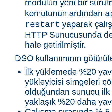
modülün yeni bir sürü
komutunun ardından
a
yaparak çalı
restart
HTTP Sunucusunda de
hale getirilmiştir.
DSO kullanımının götürüler
İlk yüklemede %20 yav
yükleyicisi simgeleri
olduğundan sunucu ilk 
yaklaşık %20 daha yava
Çalışma sırasında % 5