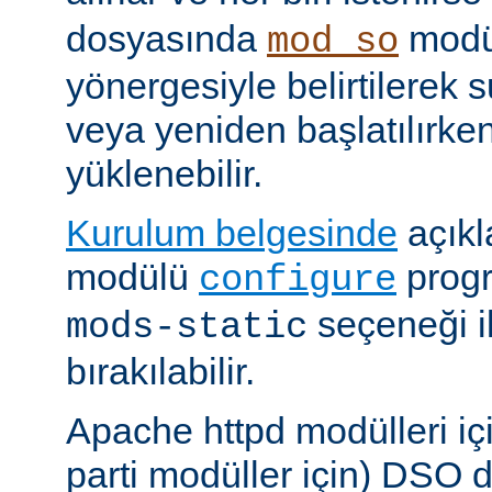
dosyasında
modü
mod_so
yönergesiyle belirtilerek 
veya yeniden başlatılırk
yüklenebilir.
Kurulum belgesinde
açıkl
modülü
prog
configure
seçeneği i
mods-static
bırakılabilir.
Apache httpd modülleri içi
parti modüller için) DSO d