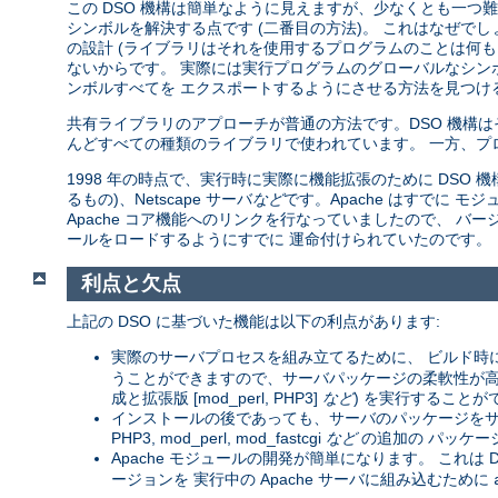
この DSO 機構は簡単なように見えますが、少なくとも一つ難し
シンボルを解決する点です (二番目の方法)。 これはなぜで
の設計 (ライブラリはそれを使用するプログラムのことは何も
ないからです。 実際には実行プログラムのグローバルなシン
ンボルすべてを エクスポートするようにさせる方法を見つける
共有ライブラリのアプローチが普通の方法です。DSO 機構
んどすべての種類のライブラリで使われています。 一方、プ
1998 年の時点で、実行時に実際に機能拡張のために DSO 機構を
るもの)、Netscape サーバ
など
です。Apache はすでに
Apache コア機能へのリンクを行なっていましたので、 バージョン
ールをロードするようにすでに 運命付けられていたのです。
利点と欠点
上記の DSO に基づいた機能は以下の利点があります:
実際のサーバプロセスを組み立てるために、 ビルド時
うことができますので、サーバパッケージの柔軟性が高まりま
成と拡張版 [mod_perl, PHP3]
など
) を実行することが
インストールの後であっても、サーバのパッケージをサー
PHP3, mod_perl, mod_fastcgi
など
の追加の パッケー
Apache モジュールの開発が簡単になります。 これは D
ージョンを 実行中の Apache サーバに組み込むために