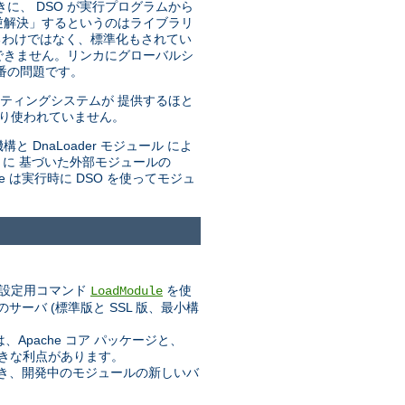
きに、 DSO が実行プログラムから
「逆解決」するというのはライブラリ
るわけではなく、標準化もされてい
できません。リンカにグローバルシ
番の問題です。
ティングシステムが 提供するほと
まり使われていません。
と DnaLoader モジュール によ
トに 基づいた外部モジュールの
he は実行時に DSO を使ってモジュ
設定用コマンド
を使
LoadModule
ーバ (標準版と SSL 版、最小構
pache コア パッケージと、
大きな利点があります。
業でき、開発中のモジュールの新しいバ