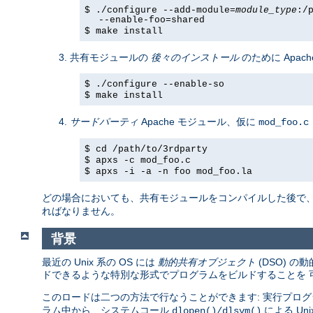
$ ./configure --add-module=
module_type
:/
--enable-foo=shared
$ make install
共有モジュールの
後々のインストール
のために Apach
$ ./configure --enable-so
$ make install
サードパーティ
Apache モジュール、仮に
mod_foo.c
$ cd /path/to/3rdparty
$ apxs -c mod_foo.c
$ apxs -i -a -n foo mod_foo.la
どの場合においても、共有モジュールをコンパイルした後で
ればなりません。
背景
最近の Unix 系の OS には
動的共有オブジェクト
(DSO) 
ドできるような特別な形式でプログラムをビルドすることを 
このロードは二つの方法で行なうことができます: 実行プログ
ラム中から、システムコール
による U
dlopen()/dlsym()