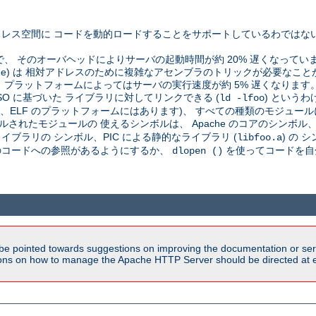
レス空間に コードを動的ロードすることをサポートしているわではな
で、 そのオーバヘッドによりサーバの起動時間が約 20% 遅くなってい
pendent code) は 相対アドレスのために複雑なアセンブラのトリックが必
プラットフォームによってはサーバの実行速度が約 5% 遅くなります
SO に基づいた ライブラリに対してリンクできる (
) という
ld -lfoo
が、ELF のプラットフォームにはあります)、 すべての種類のモジュール
されたモジュールの 使えるシンボルは、 Apache のコアのシンボル、C
ブラリの シンボル、PIC による静的なライブラリ (
) の
libfoo.a
そのコードへの参照があるようにするか、
を使ってコードを自
dlopen ()
be pointed towards suggestions on improving the documentation or ser
tions on how to manage the Apache HTTP Server should be directed at e