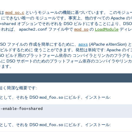
トは
というモジュールの機能に基づいています。 このモジュール 
mod_so.c
O にできない唯一の モジュールです。事実上、他のすべての Apache 
オプションでそれぞれを DSO ビルドにすることにより、DS
=shared
されれば、
ファイル中で
の
ディレ
apache2.conf
mod_so
LoadModule
。
 DSO ファイルの 作成を簡単にするために、
(
APache eXtenSion
)
apxs
をビルドするために 使うことができます。発想は単純です: Apache の
し、DSO ビルド用のプラットフォーム依存の コンパイラとリンカのフラグを
さらに DSO サポートのためのプラットフォーム依存のコンパイラやリン
ります。
、 短く簡潔な概要です:
として、それを DSO
にビルド、インストール:
mod_foo.so
--enable-foo=shared
として、それを DSO
にビルド、インストール:
mod_foo.so