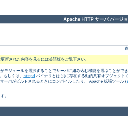
Apache HTTP サーバ バージョン
近更新された内容を見るには英語版をご覧下さい。
 管理者がモジュールを選択することでサーバに組み込む機能を選ぶことがで
。もしくは、
バイナリとは 別に存在する動的共有オブジェクト (訳注: Dyn
httpd
はサーバがビルドされるときにコンパイルしたり、 Apache 拡張ツール (
ます。