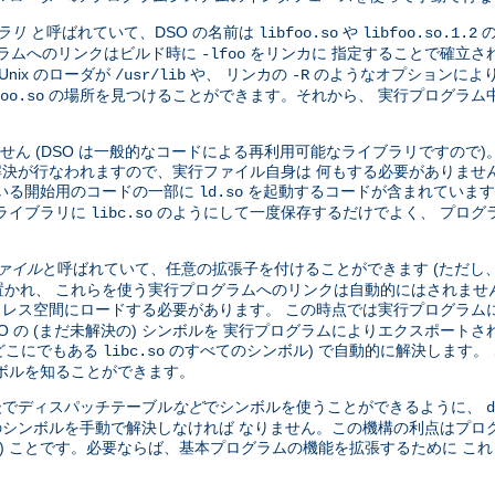
ブラリ
と呼ばれていて、DSO の名前は
や
の
libfoo.so
libfoo.so.1.2
グラムへのリンクはビルド時に
をリンカに 指定することで確立さ
-lfoo
nix のローダが
や、 リンカの
のようなオプションにより
/usr/lib
-R
の場所を見つけることができます。それから、 実行プログラム中の
oo.so
せん (DSO は一般的なコードによる再利用可能なライブラリですので
全な解決が行なわれますので、実行ファイル自身は 何もする必要がありませ
いる開始用のコードの一部に
を起動するコードが含まれています
ld.so
ライブラリに
のようにして一度保存するだけでよく、 プログ
libc.so
ファイル
と呼ばれていて、任意の拡張子を付けることができます (ただし
かれ、 これらを使う実行プログラムへのリンクは自動的にはされませ
ドレス空間にロードする必要があります。 この時点では実行プログラムに
DSO の (まだ未解決の) シンボルを 実行プログラムによりエクスポー
、どこにでもある
のすべてのシンボル) で自動的に解決します。 
libc.so
ボルを知ることができます。
 後でディスパッチテーブル
など
でシンボルを使うことができるように、
d
のシンボルを手動で解決しなければ なりません。この機構の利点はプロ
い) ことです。必要ならば、基本プログラムの機能を拡張するために こ