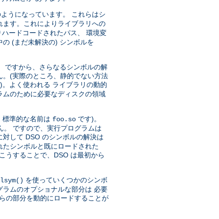
ようになっています。 これらはシ
れます。これによりライブラリへの
ハードコードされたパス、 環境変
 (まだ未解決の) シンボルを
)。 ですから、さらなるシンボルの解
ん。(実際のところ、静的でない方法
)。よく使われる ライブラリの動的
ラムのために必要なディスクの領域
、標準的な名前は
です)。
foo.so
ん。 ですので、実行プログラムは
対して DSO のシンボルの解決は
トされたシンボルと既にロードされた
こうすることで、DSO は最初から
を使っていくつかのシンボ
lsym()
グラムのオプショナルな部分は 必要
れらの部分を動的にロードすることが