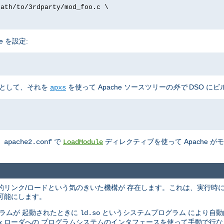
path/to/3rdparty/mod_foo.c \
e を設定:
として、それを
を使って Apache ソースツリーの
外で
DSO にビ
apxs
、
で
ディレクティブを使って Apache 
apache2.conf
LoadModule
の動的リンク/ロードという気のきいた機構が 存在します。これは、実行時
可能にします。
ラムが 起動されたときに
というシステムプログラム により自
ld.so
nix ローダへの プログラムシステムのインタフェースを使って手動で行