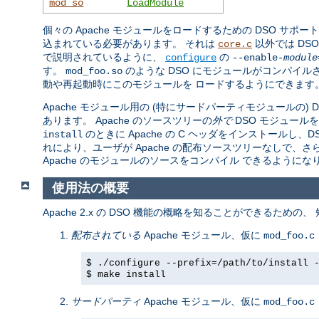
mod_so
LoadModule
個々の Apache モジュールをロードするための DSO サポー
込まれている必要があります。 それは
以外では DS
core.c
で説明されているように、
の
configure
--enable-
module
す。
のような DSO にモジュールがコンパイル
mod_foo.so
動や再起動時にこのモジュールを ロードするようにできます
Apache モジュール用の (特にサードパーティモジュールの)
あります。 Apache のソースツリーの
外で
DSO モジュール
のときに Apache の C ヘッダをインストール
install
れにより、ユーザが Apache の配布ソースツリーなしで、
Apache のモジュールのソースをコンパイル できるようにな
使用法の概要
Apache 2.x の DSO 機能の概略を知ることができるための
配布されている
Apache モジュール、仮に
mod_foo.c
$ ./configure --prefix=/path/to/install 
$ make install
サードパーティ
Apache モジュール、仮に
mod_foo.c