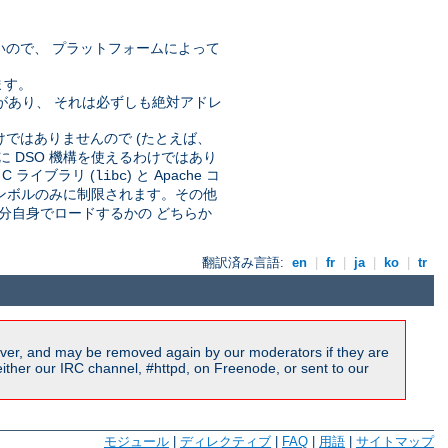
いので、 プラットフォームによって
ます。
要なことがあり、 それは必ずしも絶対アドレ
。
わけではありませんので (たとえば、
に DSO 機構を使えるわけではあり
 ライブラリ (
) と Apache コ
libc
 シンボルのみに制限されます。その他
分自身でロードするかの どちらか
翻訳済み言語:
en
|
fr
|
ja
|
ko
|
tr
ver, and may be removed again by our moderators if they are
ither our IRC channel, #httpd, on Freenode, or sent to our
モジュール
|
ディレクティブ
|
FAQ
|
用語
|
サイトマップ