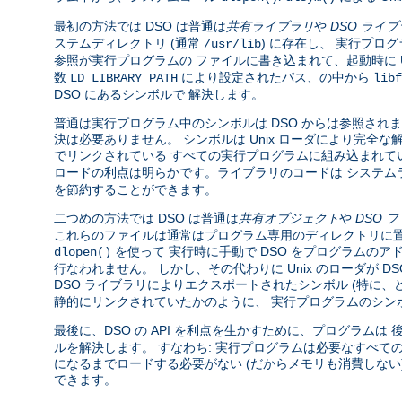
最初の方法では DSO は普通は
共有ライブラリ
や
DSO ライ
ステムディレクトリ (通常
) に存在し、 実行プロ
/usr/lib
参照が実行プログラムの ファイルに書き込まれて、起動時に U
数
により設定されたパス、の中から
LD_LIBRARY_PATH
libf
DSO にあるシンボルで 解決します。
普通は実行プログラム中のシンボルは DSO からは参照されま
決は必要ありません。 シンボルは Unix ローダにより完
でリンクされている すべての実行プログラムに組み込まれて
ロードの利点は明らかです。ライブラリのコードは システム
を節約することができます。
二つめの方法では DSO は普通は
共有オブジェクト
や
DSO 
これらのファイルは通常はプログラム専用のディレクトリに置
を使って 実行時に手動で DSO をプログラムのア
dlopen()
行なわれません。 しかし、その代わりに Unix のローダが 
DSO ライブラリによりエクスポートされたシンボル (特に
静的にリンクされていたかのように、 実行プログラムのシン
最後に、DSO の API を利点を生かすために、プログラムは
ルを解決します。 すなわち: 実行プログラムは必要なすべて
になるまでロードする必要がない (だからメモリも消費しな
できます。