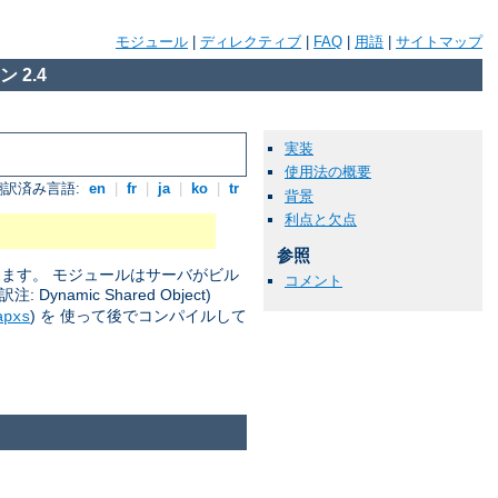
モジュール
|
ディレクティブ
|
FAQ
|
用語
|
サイトマップ
 2.4
実装
使用法の概要
翻訳済み言語:
en
|
fr
|
ja
|
ko
|
tr
背景
利点と欠点
参照
きます。 モジュールはサーバがビル
コメント
amic Shared Object)
) を 使って後でコンパイルして
apxs