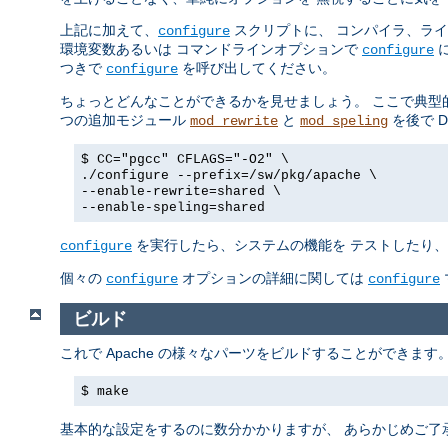
上記に加えて、
スクリプトに、 コンパイラ、ラ
configure
環境変数あるいは コマンドラインオプションで
に
configure
つきで
を呼び出してください。
configure
ちょっとどんなことができるかを見せましょう。 ここで典型
つの追加モジュール
と
を後で 
mod_rewrite
mod_speling
$ CC="pgcc" CFLAGS="-O2" \
./configure --prefix=/sw/pkg/apache \
--enable-rewrite=shared \
--enable-speling=shared
を実行したら、システムの機能を テストしたり、後
configure
個々の
オプションの詳細に関しては
configure
configure
ビルド
これで Apache の様々なパーツをビルドすることができま
$ make
基本的な設定をするのに数分かかりますが、 あらかじめご了