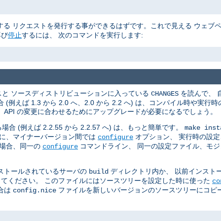
る リクエストを発行する事ができるはずです。これで見える ウェブ
再び
停止
するには、 次のコマンドを実行します:
スと ソースディストリビューションに入っている
を読んで、 
CHANGES
ば 1.3 から 2.0 へ、2.0 から 2.2 へ) は、コンパイル時や
API の変更に合わせるためにアップグレードが必要になるでしょう。
えば 2.2.55 から 2.2.57 へ) は、もっと簡単です。
make inst
らに、マイナーバージョン間では
オプション、 実行時の設定、
configure
の場合、同一の
コマンドライン、 同一の設定ファイル、モ
configure
ストールされているサーバの
ディレクトリ内か、 以前インスト
build
てください。 このファイルにはソースツリーを設定した時に使った
co
合は
ファイルを新しいバージョンのソースツリーにコピー
config.nice