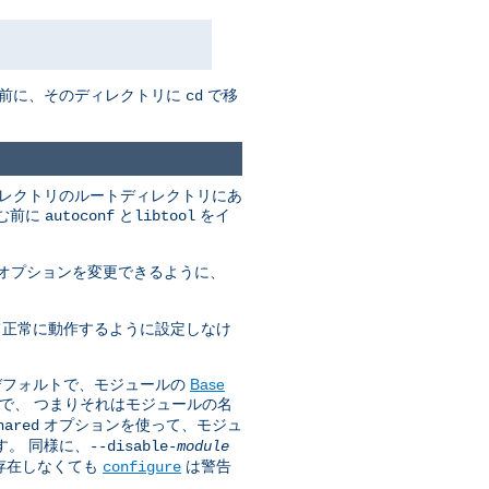
む前に、そのディレクトリに
で移
cd
ィレクトリのルートディレクトリにあ
進む前に
と
をイ
autoconf
libtool
オプションを変更できるように、
いて正常に動作するように設定しなけ
はデフォルトで、モジュールの
Base
で、 つまりそれはモジュールの名
オプションを使って、モジュ
hared
す。 同様に、
--disable-
module
が存在しなくても
は警告
configure