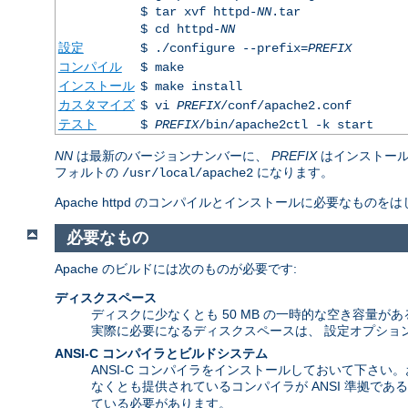
$ tar xvf httpd-
NN
.tar
$ cd httpd-
NN
設定
$ ./configure --prefix=
PREFIX
コンパイル
$ make
インストール
$ make install
カスタマイズ
$ vi
PREFIX
/conf/apache2.conf
テスト
$
PREFIX
/bin/apache2ctl -k start
NN
は最新のバージョンナンバーに、
PREFIX
はインストール
フォルトの
になります。
/usr/local/apache2
Apache httpd のコンパイルとインストールに必要な
必要なもの
Apache のビルドには次のものが必要です:
ディスクスペース
ディスクに少なくとも 50 MB の一時的な空き容量がある
実際に必要になるディスクスペースは、 設定オプショ
ANSI-C コンパイラとビルドシステム
ANSI-C コンパイラをインストールしておいて下さい
なくとも提供されているコンパイラが ANSI 準拠で
ている必要があります。