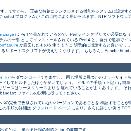
います。ですから、 正確な時刻にシンクロさせる機能をシステムに設定す
た ntpdate や xntpd プログラムが この目的によく用いられます。NTP ソフ
は Perl で書かれているので、Perl 5 インタプリタが必要になります 
manage
一部 としてインストールされている Perl 4 と、自分で追加でインスト
が意図したものを使うように 明示的に指定すると良いでし
onfigure
サポートスクリプトが使えなくなります。 もちろん、Apache http
サイト
からダウンロードできますし、 同じ場所に幾つかのミラーサイトもリ
ウンロードしてビルドしたほうが良いでしょう。 ビルドの手順（下記）は簡
リリースはソースリリースよりも 遅れていることがよくあります。 そ
ファイルの説明に従ってください。
bindist
P サーバの完全で改竄されていないバージョンであることを 検証すること
。 この手順の詳細は
ダウンロード ページ
にあり、さらに詳しい例は
PG
て取り出すとは、 単なる圧縮の解除と tar の展開です: