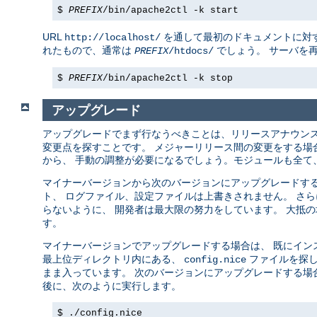
$
PREFIX
/bin/apache2ctl -k start
URL
を通して最初のドキュメントに対す
http://localhost/
れたもので、通常は
でしょう。 サーバを
PREFIX
/htdocs/
$
PREFIX
/bin/apache2ctl -k stop
アップグレード
アップグレードでまず行なうべきことは、リリースアナウン
変更点を探すことです。 メジャーリリース間の変更をする場合 (例え
から、 手動の調整が必要になるでしょう。モジュールも全て、
マイナーバージョンから次のバージョンにアップグレードする場合 (例
ト、 ログファイル、設定ファイルは上書きされません。 さ
らないように、 開発者は最大限の努力をしています。 大抵
す。
マイナーバージョンでアップグレードする場合は、 既にイン
最上位ディレクトリ内にある、
ファイルを探し
config.nice
まま入っています。 次のバージョンにアップグレードする場
後に、次のように実行します。
$ ./config.nice