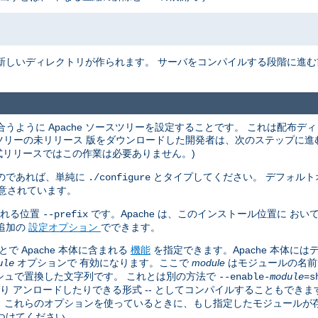
新しいディレクトリが作られます。 サーバをコンパイルする段階に進
うように Apache ソースツリーを設定することです。 これは配布デ
ースツリーの未リリース 版をダウンロードした開発者は、次のステップに
式リリースではこの作業は必要ありません。)
のであれば、単純に
とタイプしてください。 デフォルト
./configure
意されています。
される位置
です。Apache は、このインストール位置に お
--prefix
追加の
設定オプション
でできます。
 Apache 本体に含まれる
機能
を指定できます。Apache 本体に
オプションで 有効になります。ここで
module
はモジュールの名前
ule
シュで置換した文字列です。 これとは別の方法で
--enable-
module
=s
たり アンロードしたりできる形式 -- としてコンパイルすることもできま
す。 これらのオプションを使っているときに、もし指定したモジュール
つけてください。