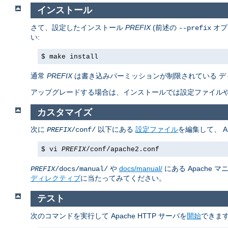
インストール
さて、設定したインストール
PREFIX
(前述の
オプ
--prefix
い:
$ make install
通常
PREFIX
は書き込みパーミッションが制限されている デ
アップグレードする場合は、インストールでは設定ファイルや
カスタマイズ
次に
以下にある
設定ファイル
を編集して、 A
PREFIX
/conf/
$ vi
PREFIX
/conf/apache2.conf
や
docs/manual/
にある Apache
PREFIX
/docs/manual/
ディレクティブ
に当たってみてください。
テスト
次のコマンドを実行して Apache HTTP サーバを
開始
できます