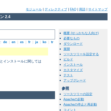
モジュール
|
ディレクティブ
|
FAQ
|
用語
|
サイトマップ
 2.4
概要 (せっかちな人向け)
必要なもの
:
de
|
en
|
es
|
fr
|
ja
|
ko
|
tr
ダウンロード
展開
ソースツリーを設定する
ビルド
パイルとインストールに関しては
インストール
カスタマイズ
テスト
アップグレード
。
参照
ソースツリーの設定
Apacheの起動
Apacheの停止と再起動
コメント