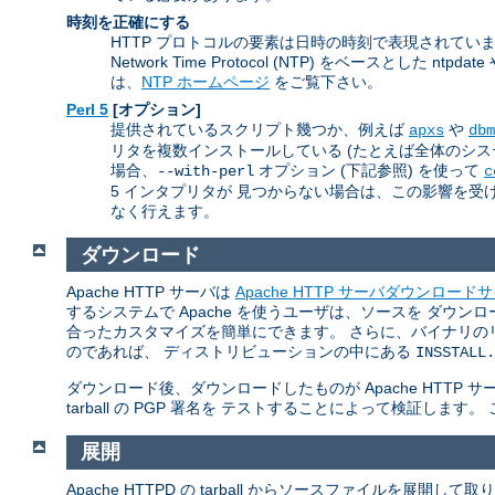
時刻を正確にする
HTTP プロトコルの要素は日時の時刻で表現されて
Network Time Protocol (NTP) をベースとし
は、
NTP ホームページ
をご覧下さい。
Perl 5
[オプション]
提供されているスクリプト幾つか、例えば
や
apxs
dbm
リタを複数インストールしている (たとえば全体のシステムの
場合、
オプション (下記参照) を使って
--with-perl
c
5 インタプリタが 見つからない場合は、この影響を受ける
なく行えます。
ダウンロード
Apache HTTP サーバは
Apache HTTP サーバダウンロード
するシステムで Apache を使うユーザは、ソースを ダ
合ったカスタマイズを簡単にできます。 さらに、バイナリの
のであれば、 ディストリビューションの中にある
INSSTALL.
ダウンロード後、ダウンロードしたものが Apache HTT
tarball の PGP 署名を テストすることによって検証します
展開
Apache HTTPD の tarball からソースファイルを展開し