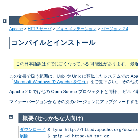
Apache
>
HTTP サーバ
>
ドキュメンテーション
>
バージョン 2.4
コンパイルとインストール
この日本語訳はすでに古くなっている 可能性があります。 最
この文書で扱う範囲は、Unix や Unix に類似したシステムでの A
「
Microsoft Windows で Apache を使う
」をご覧下さい。 その他
Apache 2.0 では他の Open Source プロジェクトと同様、 ビ
マイナーバージョンからその次のバージョンにアップグレードする (2.2.
概要 (せっかちな人向け)
ダウンロード
$ lynx http://httpd.apache.org/downl
展開
$ gzip -d httpd-
NN
.tar.gz