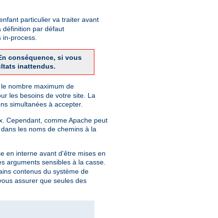
fant particulier va traiter avant
 définition par défaut
 in-process.
. En conséquence, si vous
ltats inattendus.
finit le nombre maximum de
r les besoins de votre site. La
ns simultanées à accepter.
Unix. Cependant, comme Apache peut
 dans les noms de chemins à la
e en interne avant d'être mises en
des arguments sensibles à la casse.
rtains contenus du système de
r vous assurer que seules des