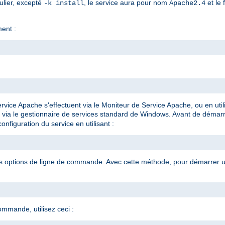
ulier, excepté
, le service aura pour nom
et le 
-k install
Apache2.4
ment :
rvice Apache s'effectuent via le Moniteur de Service Apache, ou en ut
 via le gestionnaire de services standard de Windows. Avant de démar
onfiguration du service en utilisant :
es options de ligne de commande. Avec cette méthode, pour démarrer un
ommande, utilisez ceci :