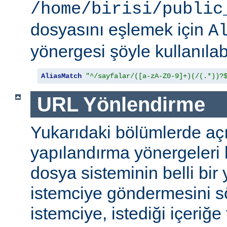
/home/birisi/public
dosyasını eşlemek için
A
yönergesi şöyle kullanılabi
AliasMatch
"^/sayfalar/([a-zA-Z0-9]+)(/(.*))?
URL Yönlendirme
Yukarıdaki bölümlerde aç
yapılandırma yönergeleri h
dosya sisteminin belli bir 
istemciye göndermesini s
istemciye, istediği içeriğe 