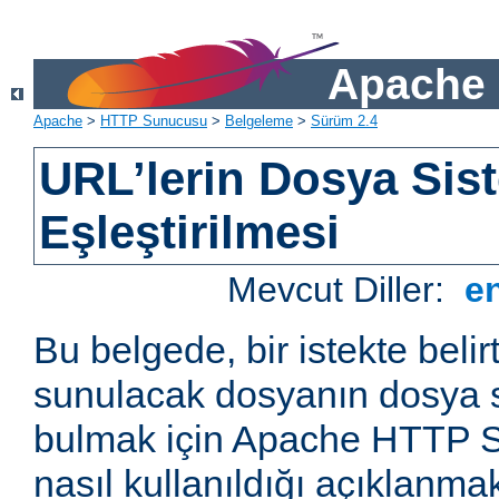
Apache 
Apache
>
HTTP Sunucusu
>
Belgeleme
>
Sürüm 2.4
URL’lerin Dosya Sist
Eşleştirilmesi
Mevcut Diller:
e
Bu belgede, bir istekte belir
sunulacak dosyanın dosya s
bulmak için Apache HTTP S
nasıl kullanıldığı açıklanmak