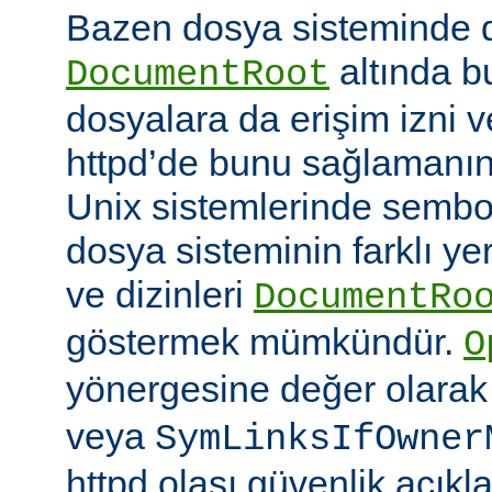
Bazen dosya sisteminde 
altında 
DocumentRoot
dosyalara da erişim izni v
httpd’de bunu sağlamanın çe
Unix sistemlerinde sembo
dosya sisteminin farklı ye
ve dizinleri
DocumentRo
göstermek mümkündür.
O
yönergesine değer olara
veya
SymLinksIfOwner
httpd olası güvenlik açıkl