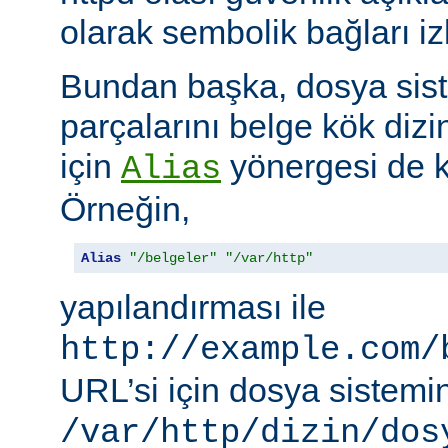
olarak sembolik bağları i
Bundan başka, dosya siste
parçalarını belge kök dizi
için
yönergesi de ku
Alias
Örneğin,
Alias
"/belgeler"
"/var/http"
yapılandırması ile
http://example.com/
URL’si için dosya sistemi
/var/http/dizin/dos