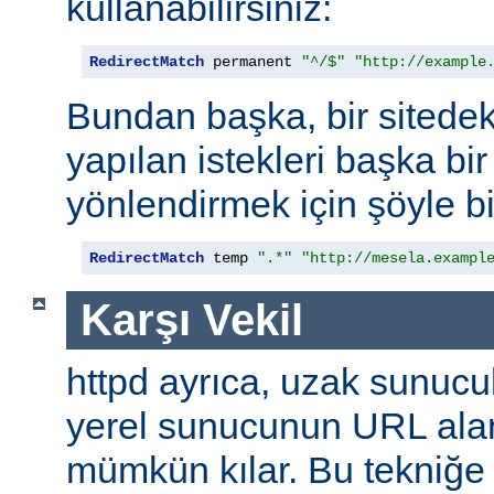
kullanabilirsiniz:
RedirectMatch
 permanent 
"^/$"
"http://example
Bundan başka, bir sitedek
yapılan istekleri başka bir
yönlendirmek için şöyle bi
RedirectMatch
 temp 
".*"
"http://mesela.exampl
Karşı Vekil
httpd ayrıca, uzak sunucu
yerel sunucunun URL alan
mümkün kılar. Bu tekniğ