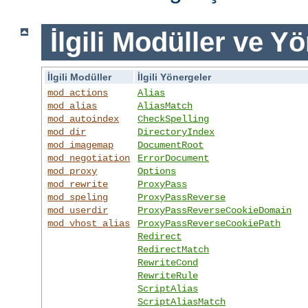
İlgili Modüller ve Y
İlgili Modüller
İlgili Yönergeler
mod_actions
Alias
mod_alias
AliasMatch
mod_autoindex
CheckSpelling
mod_dir
DirectoryIndex
mod_imagemap
DocumentRoot
mod_negotiation
ErrorDocument
mod_proxy
Options
mod_rewrite
ProxyPass
mod_speling
ProxyPassReverse
mod_userdir
ProxyPassReverseCookieDomain
mod_vhost_alias
ProxyPassReverseCookiePath
Redirect
RedirectMatch
RewriteCond
RewriteRule
ScriptAlias
ScriptAliasMatch