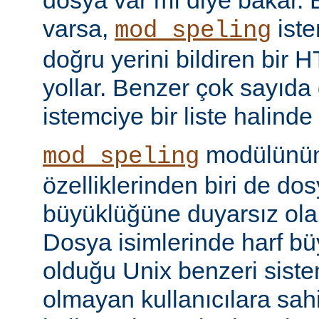
dosya var mı diye bakar. 
varsa,
iste
mod_speling
doğru yerini bildiren bir
yollar. Benzer çok sayıda
istemciye bir liste halinde
modülünün 
mod_speling
özelliklerinden biri de dos
büyüklüğüne duyarsız olar
Dosya isimlerinde harf b
olduğu Unix benzeri siste
olmayan kullanıcılara sah