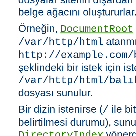
belge ağacını oluştururlar
Örneğin,
DocumentRoot
atanmı
/var/http/html
http://example.com/
şeklindeki bir istek için i
/var/http/html/balı
dosyası sunulur.
Bir dizin istenirse (
ile bi
/
belirtilmesi durumu), sun
yönerge
DirectoryIndex