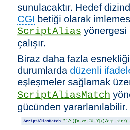
sunulacaktır. Hedef dizind
CGI
betiği olarak imlemes
yönergesi 
ScriptAlias
çalışır.
Biraz daha fazla esnekliği
durumlarda
düzenli ifadel
eşleşmeler sağlamak üz
yöne
ScriptAliasMatch
gücünden yararlanılabilir.
ScriptAliasMatch
"^/~([a-zA-Z0-9]+)/cgi-bin/(