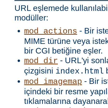
URL eşlemede kullanılabi
modüller:
- Bir is
mod_actions
MIME türüne veya iste
bir CGI betiğine eşler.
- URL'yi sonl
mod_dir
çizgisini
b
index.html
- Bir i
mod_imagemap
içindeki bir resme yapıl
tıklamalarına dayanarak