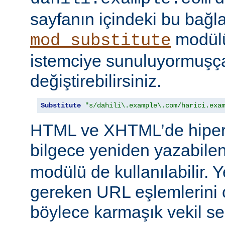
sayfanın içindeki bu bağlar
modülü
mod_substitute
istemciye sunuluyormuşç
değiştirebilirsiniz.
Substitute
"s/dahili\.example\.com/harici.exa
HTML ve XHTML’de hiper
bilgece yeniden yazabile
modülü de kullanılabilir. 
gereken URL eşlemlerini o
böylece karmaşık vekil se