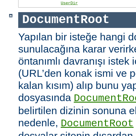
UserDir
DocumentRoot
Yapılan bir isteğe hangi 
sunulacağına karar verirk
öntanımlı davranışı istek
(URL’den konak ismi ve po
kalan kısım) alıp bunu ya
dosyasında
DocumentRo
belirtilen dizinin sonuna 
nedenle,
DocumentRoot
dosyalar sitenin dışardan