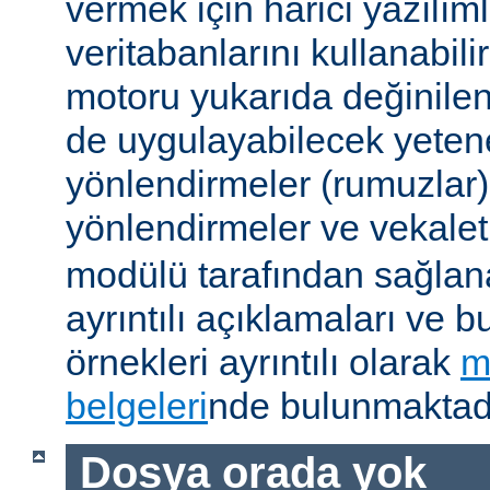
vermek için harici yazılıml
veritabanlarını kullanabil
motoru yukarıda değinile
de uygulayabilecek yetene
yönlendirmeler (rumuzlar),
yönlendirmeler ve vekale
modülü tarafından sağlan
ayrıntılı açıklamaları ve b
örnekleri ayrıntılı olarak
m
belgeleri
nde bulunmaktadı
Dosya orada yok