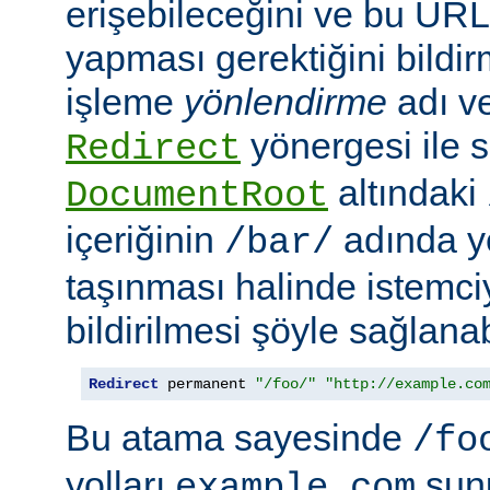
erişebileceğini ve bu URL i
yapması gerektiğini bildir
işleme
yönlendirme
adı ve
yönergesi ile s
Redirect
altındaki
DocumentRoot
içeriğinin
adında ye
/bar/
taşınması halinde istemc
bildirilmesi şöyle sağlanabi
Redirect
 permanent 
"/foo/"
"http://example.co
Bu atama sayesinde
/fo
yolları
sun
example.com