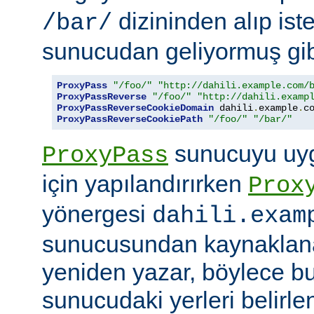
dizininden alıp ist
/bar/
sunucudan geliyormuş gib
ProxyPass
"/foo/"
"http://dahili.example.com/
ProxyPassReverse
"/foo/"
"http://dahili.examp
ProxyPassReverseCookieDomain
 dahili
.
example
.
c
ProxyPassReverseCookiePath
"/foo/"
"/bar/"
sunucuyu uyg
ProxyPass
için yapılandırırken
Prox
yönergesi
dahili.exam
sunucusundan kaynaklana
yeniden yazar, böylece bu
sunucudaki yerleri belirle