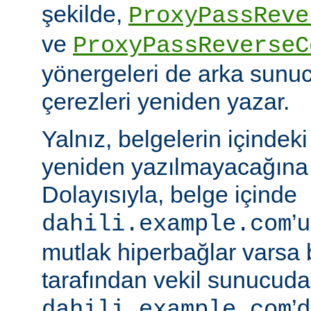
şekilde,
ProxyPassReve
ve
ProxyPassReverseC
yönergeleri de arka sunu
çerezleri yeniden yazar.
Yalnız, belgelerin içindek
yeniden yazılmayacağına 
Dolayısıyla, belge içinde
’
dahili.example.com
mutlak hiperbağlar varsa 
tarafından vekil sunucud
’d
dahili.example.com