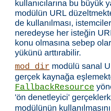
kullanıcılarına bu büyük y
modülün URL düzeltmekte
de kullanılması, istemcil
neredeyse her isteğin UR
konu olmasına sebep ola
yükünü arttırabilir.
modülü sanal URI
mod_dir
gerçek kaynağa eşlemekte
yöne
FallbackResource
'ön denetleyici' gerçekle
modülünün kullanılmasını