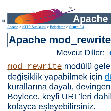
Apache 
Apache
>
HTTP Sunucusu
>
Belgeleme
>
Sürüm 2.4
Apache mod_rewrite
Mevcut Diller:
modülü gelen
mod_rewrite
değişiklik yapabilmek için
d
kurallarına dayalı, devingen 
Böylece, keyfi URL'leri dahi
kolayca eşleyebilirsiniz.