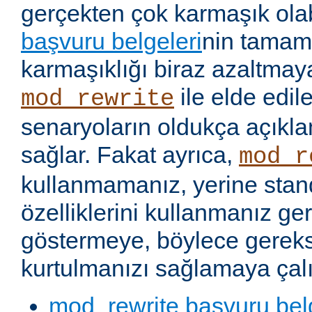
gerçekten çok karmaşık olabi
başvuru belgeleri
nin tamaml
karmaşıklığı biraz azaltmaya
ile elde edil
mod_rewrite
senaryoların oldukça açıkla
sağlar. Fakat ayrıca,
mod_r
kullanmamanız, yerine stan
özelliklerini kullanmanız g
göstermeye, böylece gereks
kurtulmanızı sağlamaya çalı
mod_rewrite başvuru bel