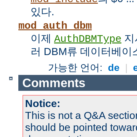
있다.
mod_auth_dbm
이제
지
AuthDBMType
러 DBM류 데이터베이
가능한 언어:
de
|
Comments
Notice:
This is not a Q&A sect
should be pointed towar