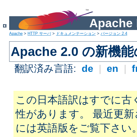
Apach
Apache
>
HTTP サーバ
>
ドキュメンテーション
>
バージョン 2.4
Apache 2.0 の新機
翻訳済み言語:
de
|
en
|
f
この日本語訳はすでに古
性があります。 最近更
には英語版をご覧下さい