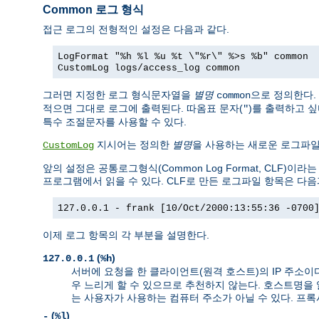
Common 로그 형식
접근 로그의 전형적인 설정은 다음과 같다.
LogFormat "%h %l %u %t \"%r\" %>s %b" common
CustomLog logs/access_log common
그러면 지정한 로그 형식문자열을
별명
으로 정의한다.
common
적으면 그대로 로그에 출력된다. 따옴표 문자(
)를 출력하고 
"
특수 조절문자를 사용할 수 있다.
지시어는 정의한
별명
을 사용하는 새로운 로그파
CustomLog
앞의 설정은 공통로그형식(Common Log Format, CLF
프로그램에서 읽을 수 있다. CLF로 만든 로그파일 항목은 다음
127.0.0.1 - frank [10/Oct/2000:13:55:36 -0700
이제 로그 항목의 각 부분을 설명한다.
(
)
127.0.0.1
%h
서버에 요청을 한 클라이언트(원격 호스트)의 IP 주소이
우 느리게 할 수 있으므로 추천하지 않는다. 호스트명을
는 사용자가 사용하는 컴퓨터 주소가 아닐 수 있다. 프
(
)
-
%l