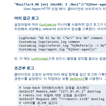
(
"Mozilla/4.08 [en] (Win98; I ;Nav)"
\"%{User-age
User-Agent HTTP 요청 헤더. 클라이언트 브라우저
여러 접근 로그
설정파일에 여러
지시어를 사용하면 접근 로그가 여
CustomLog
두번째와 세번째는 referer와 브라우저 정보를 기록한다. 마지
LogFormat "%h %l %u %t \"%r\" %>s %b" common
CustomLog logs/access_log common
CustomLog logs/referer_log "%{Referer}i -> %U
CustomLog logs/agent_log "%{User-agent}i"
또, 이 예는
으로 반드시 별명을 정의할 필요는 없음
LogFormat
조건부 로그
클라이언트 요청의 성격에 따라 해당 항목을 접근 로그에 기록
경변수를 설정한다. 이 작업에는 보통
를 사용한다.
SetEnvIf
# loop-back 인터페이스에서 요청을 표시한다
SetEnvIf Remote_Addr "127\.0\.0\.1" dontlog
# robots.txt 파일에 대한 요청을 표시한다
SetEnvIf Request_URI "^/robots\.txt$" dontlog
# 나머지를 로그에 남긴다