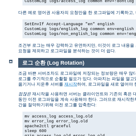
CustomLog logs/access_log common env=!dontlog
다른 예로 영어권 사용자의 요청만을 한 로그파일에 기록하고,
SetEnvIf Accept-Language "en" english
CustomLog logs/english_log common env=english
CustomLog logs/non_english_log common env=!en
조건부 로그는 매우 강력하고 유연하지만, 이것이 로그 내용을
요청을 제외하고 로그파일을 분석하는 것이 더 쉽다.
로그 순환 (Log Rotation)
조금 바쁜 서버조차도 로그파일에 저장되는 정보량은 매우 많다.
로그를 주기적으로 순활할 필요가 있다. 아파치는 파일을 열고
옮기거나 지운후 서버를
재시작
하여, 로그파일을 새로 열어야 
점잖은
재시작을 사용하면 서버는 클라이언트와 기존의 혹은 대기
동안 이전 로그파일을 계속 사용해야 한다. 그러므로 재시작한
간을 절약하기위해 이전 로그를 압축한다:
mv access_log access_log.old
mv error_log error_log.old
apache2ctl graceful
sleep 600
gzip access_log.old error_log.old