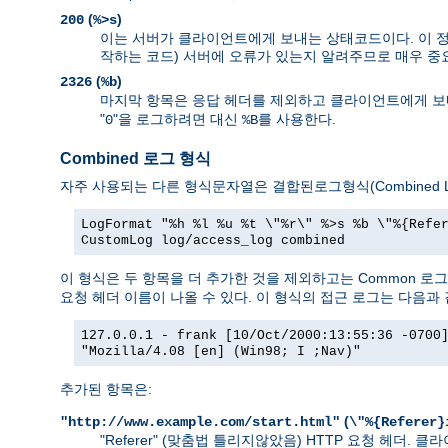
(
)
200
%>s
이는 서버가 클라이언트에게 보내는 상태코드이다. 이 정보
작하는 코드) 서버에 오류가 있는지 알려주므로 매우 중
(
)
2326
%b
마지막 항목은 응답 헤더를 제외하고 클라이언트에게 보내
"
"을 로그하려면 대신
를 사용한다.
0
%B
Combined 로그 형식
자주 사용되는 다른 형식문자열은 결합된로그형식(Combined Lo
LogFormat "%h %l %u %t \"%r\" %>s %b \"%{Refe
CustomLog log/access_log combined
이 형식은 두 항목을 더 추가한 것을 제외하고는 Common 로
요청 헤더 이름이 나올 수 있다. 이 형식의 접근 로그는 다음과 
127.0.0.1 - frank [10/Oct/2000:13:55:36 -0700
"Mozilla/4.08 [en] (Win98; I ;Nav)"
추가된 항목은:
(
"http://www.example.com/start.html"
\"%{Referer}
"Referer" (맞춤법 틀리지않았음) HTTP 요청 헤더.