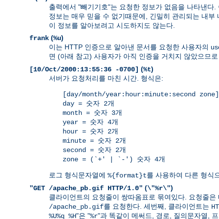
출력에서 "빼기기호"는 요청한 정보가 없음을 나타낸다.
정보는 매우 믿을 수 없기때문에, 긴밀히 관리되는 내부
이 정보를 알아보려고 시도하지도 않는다.
(
)
frank
%u
이는 HTTP 인증으로 알아낸 문서를 요청한 사용자의 use
면 (아래 참고) 사용자가 아직 인증을 거치지 않았으므로
(
)
[10/Oct/2000:13:55:36 -0700]
%t
서버가 요청처리를 마친 시간. 형식은:
[day/month/year:hour:minute:second zone]
day = 숫자 2개
month = 숫자 3개
year = 숫자 4개
hour = 숫자 2개
minute = 숫자 2개
second = 숫자 2개
zone = (`+' | `-') 숫자 4개
로그 형식문자열에
를 사용하여 다른 형식으
%{format}t
(
)
"GET /apache_pb.gif HTTP/1.0"
\"%r\"
클라이언트의 요청줄이 쌍따옴표로 묶여있다. 요청줄은 
를 요청한다. 세번째, 클라이언트는
/apache_pb.gif
HT
"은 "
"과 똑같이 메써드, 경로, 질의문자열,
%U%q %H
%r