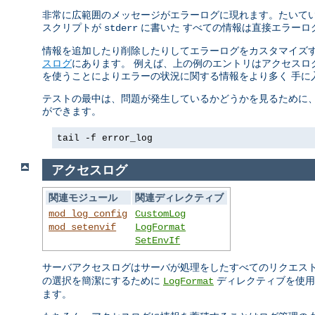
非常に広範囲のメッセージがエラーログに現れます。たいていの
スクリプトが
に書いた すべての情報は直接エラーロ
stderr
情報を追加したり削除したりしてエラーログをカスタマイズす
スログ
にあります。 例えば、上の例のエントリはアクセスログ
を使うことによりエラーの状況に関する情報をより多く 手に
テストの最中は、問題が発生しているかどうかを見るために、 
ができます。
tail -f error_log
アクセスログ
関連モジュール
関連ディレクティブ
mod_log_config
CustomLog
mod_setenvif
LogFormat
SetEnvIf
サーバアクセスログはサーバが処理をしたすべてのリクエス
の選択を簡潔にするために
ディレクティブを使用
LogFormat
ます。