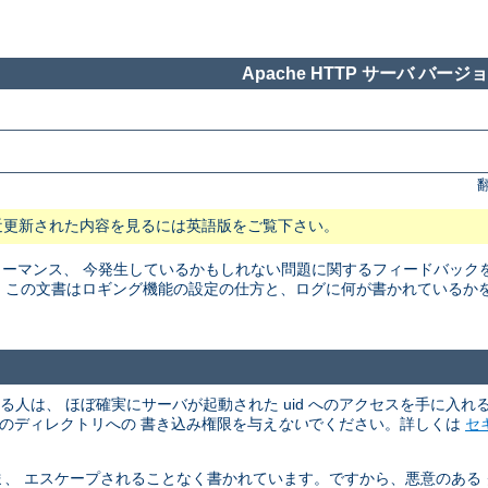
Apache HTTP サーバ バージョン
近更新された内容を見るには英語版をご覧下さい。
マンス、 今発生しているかもしれない問題に関するフィードバックを得る
。 この文書はロギング機能の設定の仕方と、ログに何が書かれているか
める人は、 ほぼ確実にサーバが起動された uid へのアクセスを手に入
、そのディレクトリへの 書き込み権限を与え
ない
でください。詳しくは
セ
、 エスケープされることなく書かれています。ですから、悪意のある