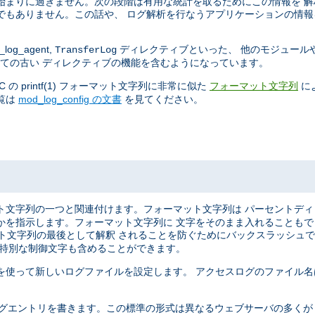
始まりに過ぎません。次の段階は有用な統計を取るためにこの情報を 
でもありません。この話や、 ログ解析を行なうアプリケーションの情報
log_agent,
ディレクティブといった、 他のモジュール
TransferLog
ての古い ディレクティブの機能を含むようになっています。
 printf(1) フォーマット文字列に非常に似た
に
フォーマット文字列
覧は
mod_log_config の文書
を見てください。
ト文字列の一つと関連付けます。フォーマット文字列は パーセントデ
かを指示します。フォーマット文字列に 文字をそのまま入れることも
マット文字列の最後として解釈 されることを防ぐためにバックスラッシュ
う特別な制御文字も含めることができます。
を使って新しいログファイルを設定します。 アクセスログのファイル名
ばれる形式で ログエントリを書きます。この標準の形式は異なるウェブサーバの多