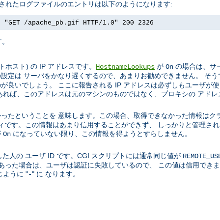
成されたログファイルのエントリは以下のようになります:
] "GET /apache_pb.gif HTTP/1.0" 200 2326
す。
スト) の IP アドレスです。
が
の場合は、サー
HostnameLookups
On
設定は サーバをかなり遅くするので、あまりお勧めできません。 そう
良いでしょう。 ここに報告される IP アドレスは必ずしもユーザが
あれば、このアドレスは元のマシンのものではなく、プロキシの アドレ
ったということを 意味します。この場合、取得できなかった情報はク
ティティです。この情報はあまり信用することができず、 しっかりと管理
が
になっていない限り、この情報を得ようとすらしません。
On
た人の ユーザ ID です。CGI スクリプトには通常同じ値が
REMOTE_US
01 であった場合は、ユーザは認証に失敗しているので、 この値は信用で
ように "
" に なります。
-