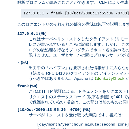
解析プログラムが読みこむことができます。 CLF により生
127.0.0.1 - frank [10/Oct/2000:13:55:36 -0700
このログエントリのそれぞれの部分の意味は以下で説明しま
(
)
127.0.0.1
%h
これはサーバへリクエストをしたクライアント (リモートホ
レスが書かれているところに記録します。しかし、この
ログの後処理を行なうプログラムでホスト名を調べるのが
限りません。ユーザとサーバの間にプロキシサーバが 
(
)
-
%l
出力中の「ハイフン」は要求された情報が手に入らなか
り決まる RFC 1413 のクライアントの アイデン
うべきではありません。 Apache は
IdentityCheck
(
)
frank
%u
これは HTTP 認証による、ドキュメントをリクエストし
リクエストのステータスコード (以下を参照) が 4
で保護されていない 場合は、この部分は前のものと同じ
(
)
[10/Oct/2000:13:55:36 -0700]
%t
サーバがリクエストを受け取った時刻です。書式は:
[day/month/year:hour:minute:second zone]