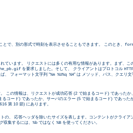
ことで、別の形式で時刻を表示させることもできます。 このとき、
for
れています。 リクエストには多くの有用な情報があります。まず、こ
を要求しました。そして、 クライアントはプロトコル
he_pb.gif
HTT
、 フォーマット文字列 "
" は メソッド、パス、クエリ
%m %U%q %H
この情報は、リクエストが成功応答 (2 で始まるコード) であったか、
始まるコード) であったか、サーバのエラー (5 で始まるコード) であ
2616 第 10 節) にあります。
トの、 応答ヘッダを除いたサイズを表します。コンテントがクライア
ログ収集するには、
ではなく
を使ってください。
%b
%B