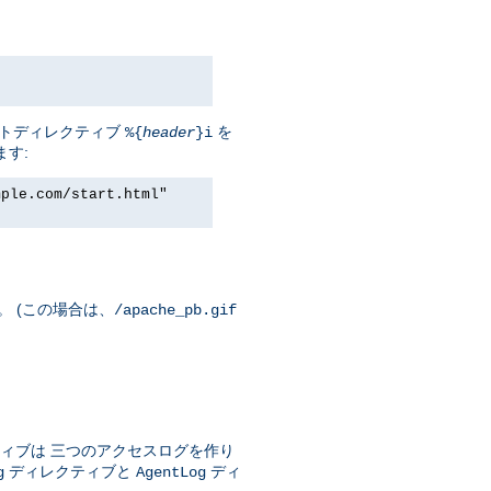
セントディレクティブ
を
%{
header
}i
ます:
mple.com/start.html"
。 (この場合は、
/apache_pb.gif
ィブは 三つのアクセスログを作り
ディレクティブと
ディ
g
AgentLog