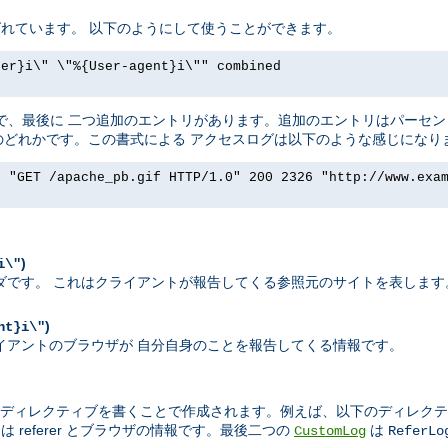
t と呼ばれています。 以下のようにして使うことができます。
rer}i\" \"%{User-agent}i\"" combined
ったく同じで、最後に 二つ追加のエントリがあります。追加のエントリはパー
ダのどれかです。この書式による アクセスログは以下のような感じになり
] "GET /apache_pb.gif HTTP/1.0" 200 2326 "http://www.exa
)
i\"
エストヘッダです。 これはクライアントが報告してくる参照元のサイトを表します
)
nt}i\"
れはクライアントのブラウザが 自分自身のことを報告してくる情報です。
ディレクティブを書くことで作成されます。例えば、以下のディレクテ
 referer とブラウザの情報です。最後二つの
は
CustomLog
ReferLo