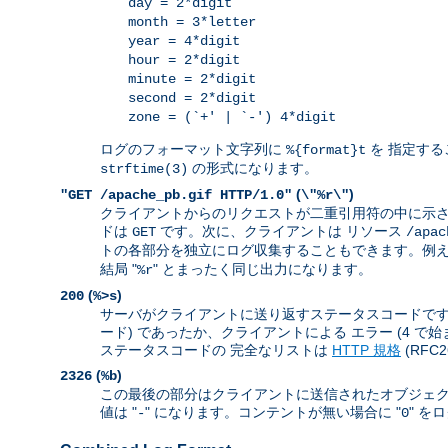
day = 2*digit
month = 3*letter
year = 4*digit
hour = 2*digit
minute = 2*digit
second = 2*digit
zone = (`+' | `-') 4*digit
ログのフォーマット文字列に
を 指定する
%{format}t
の形式になります。
strftime(3)
(
)
"GET /apache_pb.gif HTTP/1.0"
\"%r\"
クライアントからのリクエストが二重引用符の中に示さ
ドは
です。次に、クライアントは リソース
GET
/apac
トの各部分を独立にログ収集することもできます。例えば
結局 "
" とまったく同じ出力になります。
%r
(
)
200
%>s
サーバがクライアントに送り返すステータスコードです。 
ード) であったか、クライアントによる エラー (4 で
ステータスコードの 完全なリストは
HTTP 規格
(RFC
(
)
2326
%b
この最後の部分はクライアントに送信されたオブジェク
値は "
" になります。コンテントが無い場合に "
" を
-
0