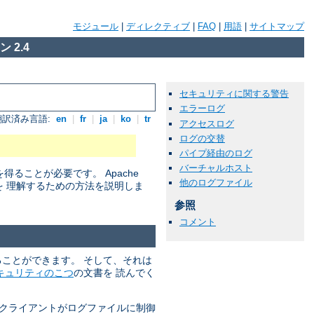
モジュール
|
ディレクティブ
|
FAQ
|
用語
|
サイトマップ
 2.4
セキュリティに関する警告
エラーログ
翻訳済み言語:
en
|
fr
|
ja
|
ko
|
tr
アクセスログ
ログの交替
パイプ経由のログ
バーチャルホスト
ことが必要です。 Apache
他のログファイル
を 理解するための方法を説明しま
参照
コメント
れることができます。 そして、それは
キュリティのこつ
の文書を 読んでく
 クライアントがログファイルに制御