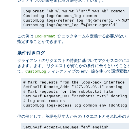
レクティブの効果をまねる方法を示しています。
LogFormat "%h %l %u %t \"%r\" %>s %b" common
CustomLog logs/access_log common
CustomLog logs/referer_log "%{Referer}i -> %U
CustomLog logs/agent_log "%{User-agent}i"
この例は
で ニックネームを定義する必要がない
LogFormat
指定することができます。
条件付きログ
クライアントのリクエストの特徴に基づいてアクセスログに
きます。まず、 リクエストが何らかの条件に合うということ
て、
ディレクティブの
節を使って環境変数
CustomLog
env=
# Mark requests from the loop-back interface
SetEnvIf Remote_Addr "127\.0\.0\.1" dontlog
# Mark requests for the robots.txt file
SetEnvIf Request_URI "^/robots\.txt$" dontlog
# Log what remains
CustomLog logs/access_log common env=!dontlog
他の例として、英語を話す人からのリクエストとそれ以外の人
SetEnvIf Accept-Language "en" english