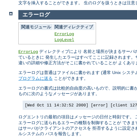
文字を挿入することができます。 生のログを扱うときは注意
エラーログ
関連モジュール
関連ディレクティブ
ErrorLog
LogLevel
ディレクティブにより 名前と場所が決まるサーバの
ErrorLog
ているときに 発生したエラーはすべてここに記録されます。
違いの詳細や修正方法がそこに書かれていることが よくあり
エラーログは普通はファイルに書かれます (通常 Unix シス
プログラムに送る
ことができます。
エラーログの書式は比較的自由度の高いもので、説明的に書か
ものに次のようなメッセージがあります。
[Wed Oct 11 14:32:52 2000] [error] [client 12
ログエントリの最初の項目はメッセージの日付と時刻です。
エラーログに送られるエラーの種類を制御することが できます
はサーバがクライアントのアクセスを 拒否するように設定され
ルシステムの パスを報告します。