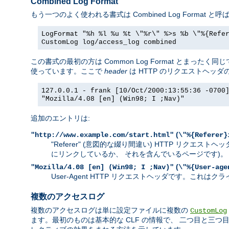
Combined Log Format
もう一つのよく使われる書式は Combined Log Forma
LogFormat "%h %l %u %t \"%r\" %>s %b \"%{Refe
CustomLog log/access_log combined
この書式の最初の方は Common Log Format とま
使っています。ここで
header
は HTTP のリクエストヘッ
127.0.0.1 - frank [10/Oct/2000:13:55:36 -0700
"Mozilla/4.08 [en] (Win98; I ;Nav)"
追加のエントリは:
(
"http://www.example.com/start.html"
\"%{Referer}
"Referer" (意図的な綴り間違い) HTTP リク
にリンクしているか、 それを含んでいるページです)。
(
"Mozilla/4.08 [en] (Win98; I ;Nav)"
\"%{User-age
User-Agent HTTP リクエストヘッダです。こ
複数のアクセスログ
複数のアクセスログは単に設定ファイルに複数の
CustomLog
ます。最初のものは基本的な CLF の情報で、 二つ目と三つ目は