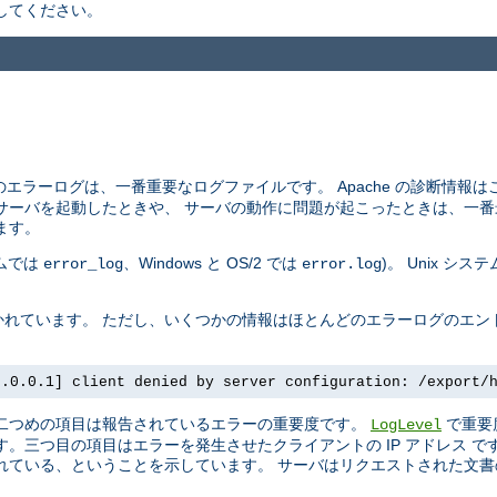
してください。
エラーログは、一番重要なログファイルです。 Apache の診断情報
サーバを起動したときや、 サーバの動作に問題が起こったときは、一番
ます。
テムでは
、Windows と OS/2 では
)。 Unix シ
error_log
error.log
れています。 ただし、いくつかの情報はほとんどのエラーログのエン
7.0.0.1] client denied by server configuration: /export/
 二つめの項目は報告されているエラーの重要度です。
で重要
LogLevel
。三つ目の項目はエラーを発生させたクライアントの IP アドレス 
ている、ということを示しています。 サーバはリクエストされた文書の 