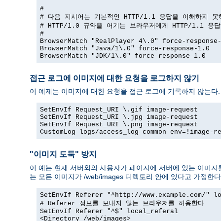
#

# 다음 지시어는 기본적인 HTTP/1.1 응답을 이해하지 못
# HTTP/1.0 규약을 어기는 브라우저에게 HTTP/1.1 응
#

BrowserMatch "RealPlayer 4\.0" force-response-
BrowserMatch "Java/1\.0" force-response-1.0

BrowserMatch "JDK/1\.0" force-response-1.0
접근 로그에 이미지에 대한 요청을 로그하지 않기
이 예제는 이미지에 대한 요청을 접근 로그에 기록하지 않는다.
SetEnvIf Request_URI \.gif image-request

SetEnvIf Request_URI \.jpg image-request

SetEnvIf Request_URI \.png image-request

CustomLog logs/access_log common env=!image-r
"이미지 도둑" 방지
이 예는 현재 서버외의 사용자가 페이지에 서버에 있는 이미지를
는 모든 이미지가 /web/images 디렉토리 안에 있다고 가정한다
SetEnvIf Referer "^http://www.example.com/" lo
# Referer 정보를 보내지 않는 브라우저를 허용한다

SetEnvIf Referer "^$" local_referal

<Directory /web/images>
