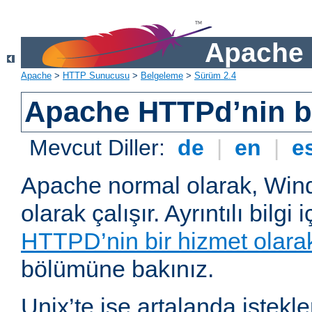
Apache 
Apache
>
HTTP Sunucusu
>
Belgeleme
>
Sürüm 2.4
Apache HTTPd’nin ba
Mevcut Diller:
de
|
en
|
e
Apache normal olarak, Wind
olarak çalışır. Ayrıntılı bilgi 
HTTPD’nin bir hizmet olarak 
bölümüne bakınız.
Unix’te ise artalanda istekl