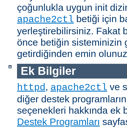
çoğunlukla uygun init dizi
betiği için b
apache2ctl
yerleştirebilirsiniz. Fak
önce betiğin sisteminizin 
getirdiğinden emin olunuz
Ek Bilgiler
,
ve s
httpd
apache2ctl
diğer destek programların
seçenekleri hakkında ek b
Destek Programları
sayfas