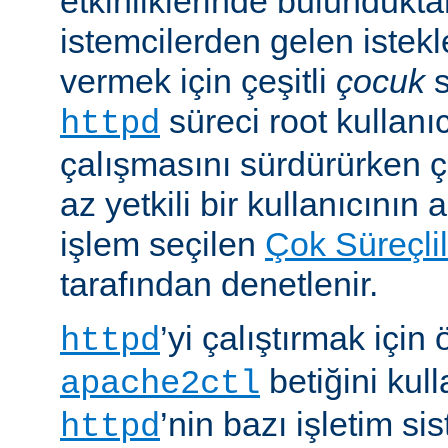
etkinliklerinde bulundukt
istemcilerden gelen istekl
vermek için çeşitli
çocuk
s
süreci root kullanıc
httpd
çalışmasını sürdürürken 
az yetkili bir kullanıcının 
işlem seçilen
Çok Süreçli
tarafından denetlenir.
’yi çalıştırmak için
httpd
betiğini kull
apache2ctl
’nin bazı işletim si
httpd