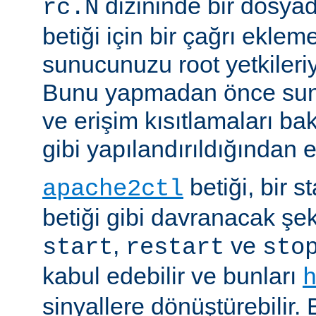
dizininde bir dosyad
rc.N
betiği için bir çağrı eklem
sunucunuzu root yetkileriy
Bunu yapmadan önce sun
ve erişim kısıtlamaları ba
gibi yapılandırıldığından 
betiği, bir s
apache2ctl
betiği gibi davranacak şek
,
ve
start
restart
sto
kabul edebilir ve bunları
sinyallere dönüştürebilir