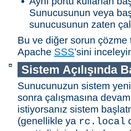
Aynı portu kullanan ba
Sunucusunun veya baş
sunucusunun zaten çal
Bu ve diğer sorun çözme ta
Apache
SSS
’sini inceleyi
Sistem Açılışında 
Sunucunuzun sistem yenid
sonra çalışmasına devam
istiyorsanız sistem başlat
(genellikle ya
d
rc.local