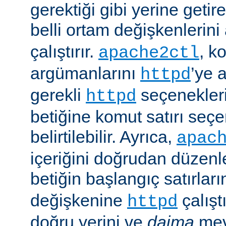
gerektiği gibi yerine getir
belli ortam değişkenlerini
çalıştırır.
, k
apache2ctl
argümanlarını
’ye 
httpd
gerekli
seçenekler
httpd
betiğine komut satırı seçe
belirtilebilir. Ayrıca,
apac
içeriğini doğrudan düzenl
betiğin başlangıç satırlar
değişkenine
çalışt
httpd
doğru yerini ve
daima
mev