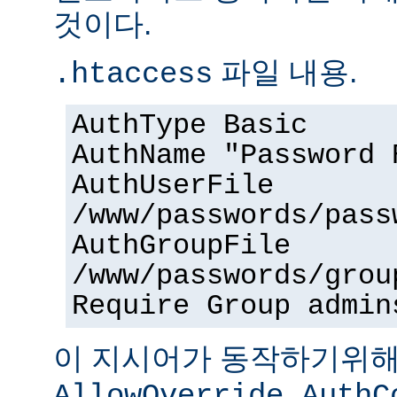
것이다.
파일 내용.
.htaccess
AuthType Basic
AuthName "Password 
AuthUserFile
/www/passwords/pass
AuthGroupFile
/www/passwords/grou
Require Group admin
이 지시어가 동작하기위
AllowOverride AuthC