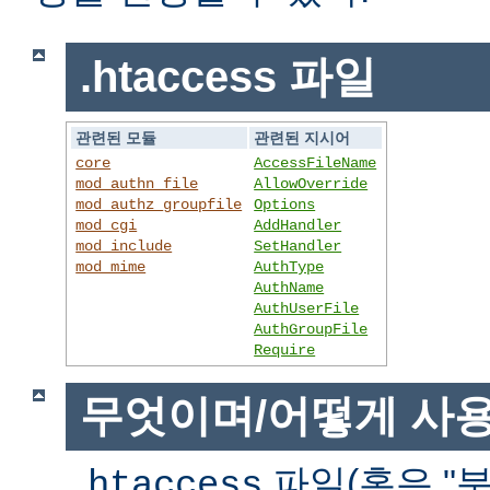
.htaccess 파일
관련된 모듈
관련된 지시어
core
AccessFileName
mod_authn_file
AllowOverride
mod_authz_groupfile
Options
mod_cgi
AddHandler
mod_include
SetHandler
mod_mime
AuthType
AuthName
AuthUserFile
AuthGroupFile
Require
무엇이며/어떻게 사
파일(혹은 "분
.htaccess