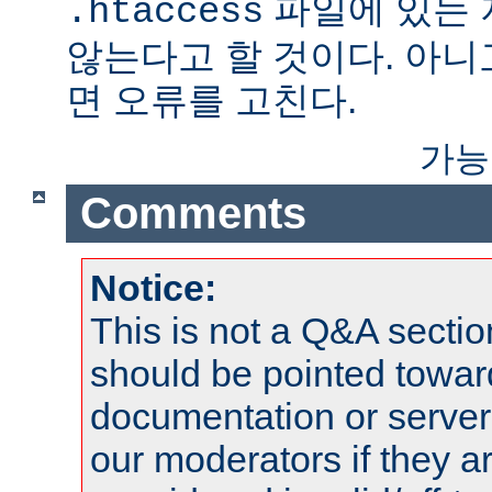
파일에 있는
.htaccess
않는다고 할 것이다. 아니
면 오류를 고친다.
가능
Comments
Notice:
This is not a Q&A sect
should be pointed towar
documentation or serve
our moderators if they a