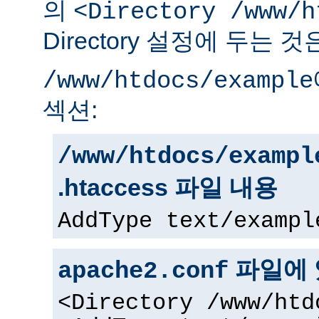
의
<Directory /www/h
Directory 설정에 두는 
/www/htdocs/example
섹션:
/www/htdocs/exampl
.htaccess 파일 내용
AddType text/exampl
파일에 
apache2.conf
<Directory /www/htd