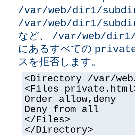
/var/web/dir1/subdi
/var/web/dir1/subdi
など、
/var/web/dir1
にあるすべての
privat
スを拒否します。
<Directory /var/web
<Files private.html
Order allow,deny
Deny from all
</Files>
</Directory>