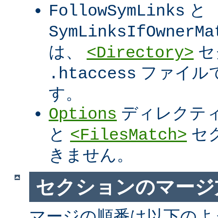
と
FollowSymLinks
SymLinksIfOwnerMa
は、
セ
<Directory>
ファイル
.htaccess
す。
ディレクテ
Options
と
セ
<FilesMatch>
きません。
セクションのマージ
マージの順番は以下のよ