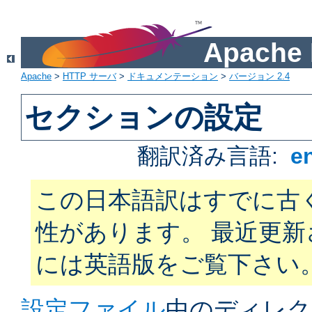
Apach
Apache
>
HTTP サーバ
>
ドキュメンテーション
>
バージョン 2.4
セクションの設定
翻訳済み言語:
e
この日本語訳はすでに古
性があります。 最近更
には英語版をご覧下さい
設定ファイル
中のディレク