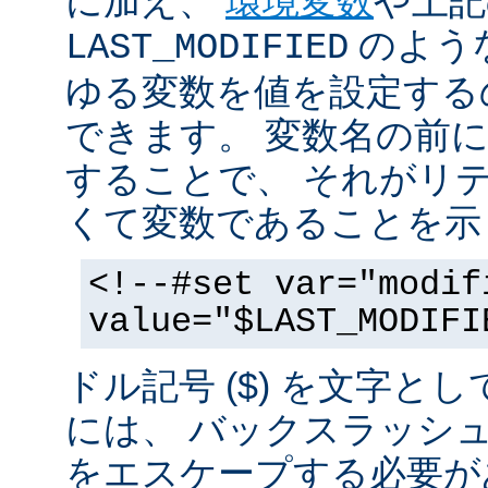
に加え、
環境変数
や上記
のような
LAST_MODIFIED
ゆる変数を値を設定する
できます。 変数名の前にド
することで、 それがリ
くて変数であることを示
<!--#set var="modif
value="$LAST_MODIFI
ドル記号 ($) を文字と
には、 バックスラッシ
をエスケープする必要が