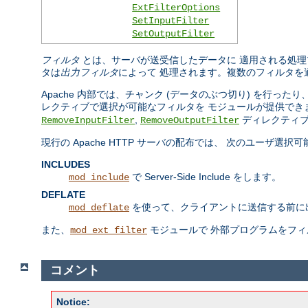
ExtFilterOptions
SetInputFilter
SetOutputFilter
フィルタ
とは、サーバが送受信したデータに 適用される処理
タは
出力フィルタ
によって 処理されます。複数のフィルタを
Apache 内部では、チャンク (データのぶつ切り) を行
レクティブで選択が可能なフィルタを モジュールが提供でき
,
ディレクティブ
RemoveInputFilter
RemoveOutputFilter
現行の Apache HTTP サーバの配布では、 次のユーザ選
INCLUDES
で Server-Side Include をします。
mod_include
DEFLATE
を使って、クライアントに送信する前に
mod_deflate
また、
モジュールで 外部プログラムをフ
mod_ext_filter
コメント
Notice: