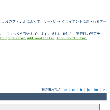
タは
入力フィルタ
によって、サーバから クライアントに送られるデー
う際に、フィルタが使われています。それに加えて、 実行時の設定ディ
,
,
,
tOutputFilter
AddInputFilter
AddOutputFilter
翻訳済み言語:
en
|
es
|
fr
|
ja
|
ko
|
tr