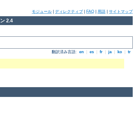
モジュール
|
ディレクティブ
|
FAQ
|
用語
|
サイトマップ
 2.4
翻訳済み言語:
en
|
es
|
fr
|
ja
|
ko
|
tr