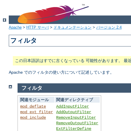
Apache
>
HTTP サーバ
>
ドキュメンテーション
>
バージョン 2.4
フィルタ
この日本語訳はすでに古くなっている 可能性があります。 最
Apache でのフィルタの使い方について記述しています。
フィルタ
関連モジュール
関連ディレクティブ
mod_deflate
AddInputFilter
mod_ext_filter
AddOutputFilter
mod_include
RemoveInputFilter
RemoveOutputFilter
ExtFilterDefine