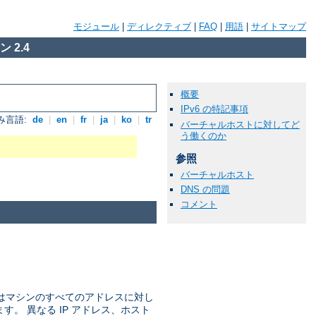
モジュール
|
ディレクティブ
|
FAQ
|
用語
|
サイトマップ
 2.4
概要
IPv6 の特記事項
み言語:
de
|
en
|
fr
|
ja
|
ko
|
tr
バーチャルホストに対してど
う働くのか
参照
バーチャルホスト
DNS の問題
コメント
ではマシンのすべてのアドレスに対し
ます。 異なる IP アドレス、ホスト