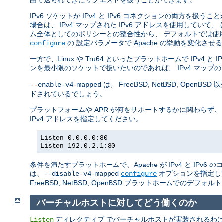
由で送られてきたリクエストを扱うことができます。
IPv6 ソケットが IPv4 と IPv6 コネクションの両方を扱う
場合は、 IPv4 マップされた IPv6 アドレスを使用していて、
ム全体としてのポリシーとの整合性から、 デフォルトでは使
の 設定パラメータで Apache の挙動を変化さ
configure
一方で、Linux や Tru64 といったプラットホームで IPv4
ンを最小限のソケットで扱いたいのであれば、 IPv4 マップの
は、 FreeBSD, NetBSD, O
--enable-v4-mapped
ドされているでしょう。
プラットフォームや APR が何をサポートするかに関わらず、
IPv4 アドレスを指定してください。
Listen 0.0.0.0:80
Listen 192.0.2.1:80
条件を満たすプラットホームで、Apache が IPv4 と IP
は、
オプションを指定し
--disable-v4-mapped
configure
FreeBSD, NetBSD, OpenBSD プラットホームでのデフォ
バーチャルホストに対してどう働くのか
ディレクティブ でバーチャルホストが実装されるわけでは
Listen