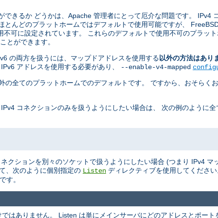
ことができるか どうかは、Apache 管理者にとって厄介な問題です。 IPv4
 ほとんどのプラットホームではデフォルトで使用可能ですが、 FreeBSD, Ne
用不可に設定されています。 これらのデフォルトで使用不可のプラット
せることができます。
 と IPv6 の両方を扱うには、マップドアドレスを使用する
以外の方法はあり
 IPv6 アドレスを使用する必要があり、
--enable-v4-mapped
config
penBSD 以外の全てのプラットホームでのデフォルトです。 ですから、おそらくお
 IPv4 コネクションのみを扱うようにしたい場合は、 次の例のように
v6 のコネクションを別々のソケットで扱うようにしたい場合 (つまり IPv4
て、次のように個別指定の
ディレクティブを使用してくださ
Listen
ルトです。
ありません。 Listen は単にメインサーバにどのアドレスとポートを L