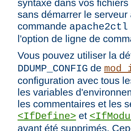
syntaxe dans vos fichiers
sans démarrer le serveur à
commande
apache2ctl
l'option de ligne de co
Vous pouvez utiliser la dé
de
DDUMP_CONFIG
mod_
configuration avec tous les
les variables d'environne
les commentaires et les s
et
<IfDefine>
<IfModu
ayant été supprimés. Cepe