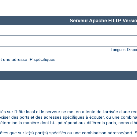
Serveur Apache HTTP Versio
Langues Dispo
t une adresse IP spécifiques.
s sur l'hôte local et le serveur se met en attente de l'arrivée d'une re
réciser des ports et des adresses spécifiques à écouter, ou une combina
détermine la manière dont
répond aux différents ports, noms d'hô
httpd
êtes que sur le(s) port(s) spécifiés ou une combinaison adresse/port. 