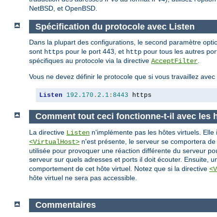
NetBSD, et OpenBSD.
Spécification du protocole avec Listen
Dans la plupart des configurations, le second paramètre opt
sont
pour le port 443, et
pour tous les autres port
https
http
spécifiques au protocole via la directive
.
AcceptFilter
Vous ne devez définir le protocole que si vous travaillez ave
Listen
192.170
.
2.1
:
8443
 https
Comment tout ceci fonctionne-t-il avec les h
La directive
n'implémente pas les hôtes virtuels. Elle 
Listen
n'est présente, le serveur se comportera de
<VirtualHost>
utilisée pour provoquer une réaction différente du serveur po
serveur sur quels adresses et ports il doit écouter. Ensuite, 
comportement de cet hôte virtuel. Notez que si la directive
<V
hôte virtuel ne sera pas accessible.
Commentaires