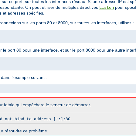
e sur ce port, sur toutes les interfaces réseau. Si une adresse IP est spé
respondante. On peut utiliser de multiples directives
pour spécif
Listen
 et adresses spécifiés.
nnexions sur les ports 80 et 8000, sur toutes les interfaces, utilisez :
le port 80 pour une interface, et sur le port 8000 pour une autre interfa
dans l'exemple suivant :
r fatale qui empêchera le serveur de démarrer.
d not bind to address [::]:80
ur résoudre ce problème.