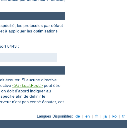
s spécifié, les protocoles par défaut
et à appliquer les optimisations
port 8443 :
oit écouter. Si aucune directive
rective
peut être
<VirtualHost>
 on doit d'abord indiquer au
pécifié afin de définir le
erveur n'est pas censé écouter, cet
Langues Disponibles:
de
|
en
|
fr
|
ja
|
ko
|
tr