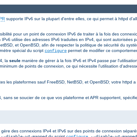
PR
supporte IPv6 sur la plupart d'entre elles, ce qui permet à httpd d'a
ibilité pour un point de connexion IPv6 de traiter à la fois des connex
Pv6 utilise des adresses IPv6 traduites en IPv4, qui sont autorisées pa
etBSD, et OpenBSD, afin de respecter la politique de sécurité du systè
mètre spécial du script
permet de modifier ce comportemen
configure
4, la
seule
manière de gérer à la fois IPv6 et IPv4 passe par l'utilisatio
nimum de points de connexion, ce qui nécessite l'utilisation d'adresses
outes les plateformes sauf FreeBSD, NetBSD, et OpenBSD; votre httpd a
, sans se soucier de ce que vos plateforme et APR supportent, spécifi
d gère des connexions IPv4 et IPv6 sur des points de connexion séparés 
n
du script
.
--disable-v4-mapped
configure
--disable-v4-mapped