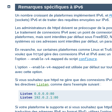
Remarques spécifiques à IPv6
Un nombre croissant de plateformes implémentent IPv6, et
A
(sockets) IPv6 et de traiter des requêtes envoyées sur IPv6.
Les administrateurs de httpd doivent se préoccuper de la poss
Le traitement de connexions IPv4 avec un point de connexion I
plateformes, mais sont interdites par défaut sous FreeBSD, N
systèmes où ces adresses sont interdites par défaut, un para
En revanche, sur certaines plateformes comme Linux et Tru6
voulez que
gère des connexions IPv4 et IPv6 avec un mi
httpd
l'option
du script
.
--enable-v4-mapped
configure
L'option
est utilisée par défaut sur t
--enable-v4-mapped
avec cette option.
Si vous souhaitez que httpd ne gère que des connexions IPv4
les directives
, comme dans l'exemple suivant :
Listen
Listen
0.0
.
0.0
:
80
Listen
192.0
.
2.1
:
80
Si votre plateforme le supporte et si vous souhaitez que http
traduction des adresses IPv6 au format IPv4), utilisez l'optio