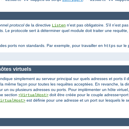
ionnel
protocol
de la directive
n'est pas obligatoire. S'il n'est pa
Listen
s. Le protocole sert à déterminer quel module doit traiter une requête, 
c des ports non standards. Par exemple, pour travailler en
sur le 
https
ôtes virtuels
indique simplement au serveur principal sur quels adresses et ports il d
 la même façon pour toutes les requêtes acceptées. En revanche, la di
ur un ou plusieurs adresses ou ports. Pour implémenter un hôte virtuel,
une section
doit être créée pour le couple adresse+port s
<VirtualHost>
est définie pour une adresse et un port sur lesquels le s
irtualHost>