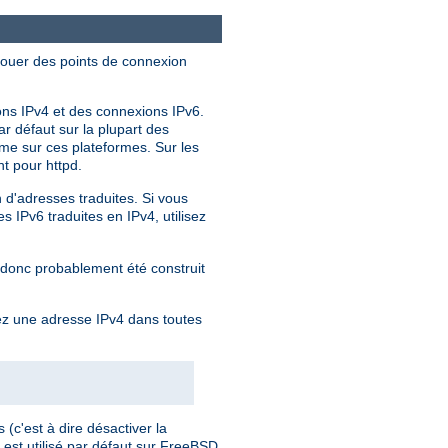
llouer des points de connexion
ions IPv4 et des connexions IPv6.
r défaut sur la plupart des
me sur ces plateformes. Sur les
t pour httpd.
n d'adresses traduites. Si vous
 IPv6 traduites en IPv4, utilisez
 donc probablement été construit
ez une adresse IPv4 dans toutes
(c'est à dire désactiver la
est utilisé par défaut sur FreeBSD,