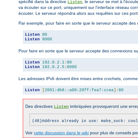
spécifié dans la directive
, le serveur se met à l'écout
Listen
va écouter sur ce port, uniquement sur l'interface réseau cor
écouter. Le serveur répondra alors aux requêtes sur ces ports
Par exemple, pour faire en sorte que le serveur accepte des co
Listen
80
Listen
8000
Pour faire en sorte que le serveur accepte des connexions sur 
Listen
192.0
.
2.1
:
80
Listen
192.0
.
2.5
:
8000
Les adresses IPv6 doivent être mises entre crochets, comme 
Listen
[
2001:db8::a00:20ff:fea7:ccea
]:
80
Des directives
imbriquées provoqueront une erreu
Listen
(48)Address already in use: make_sock: coul
Voir
cette discussion dans le wiki
pour plus de conseils po