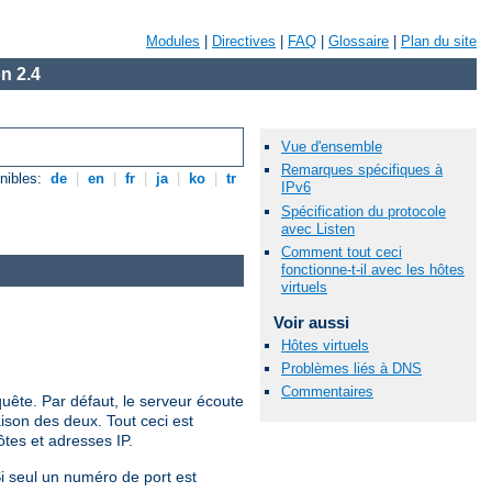
Modules
|
Directives
|
FAQ
|
Glossaire
|
Plan du site
n 2.4
Vue d'ensemble
Remarques spécifiques à
nibles:
de
|
en
|
fr
|
ja
|
ko
|
tr
IPv6
Spécification du protocole
avec Listen
Comment tout ceci
fonctionne-t-il avec les hôtes
virtuels
Voir aussi
Hôtes virtuels
Problèmes liés à DNS
Commentaires
quête. Par défaut, le serveur écoute
ison des deux. Tout ceci est
tes et adresses IP.
Si seul un numéro de port est