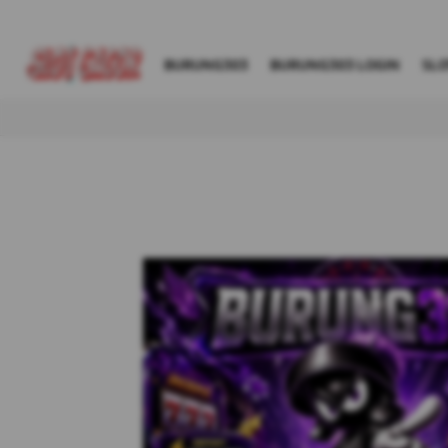
Skip
to
content
BURUNG303
BURUNG303 LOGIN
SLO
Buka Info Lebih Lanjut