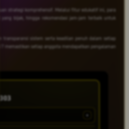
trategi komprehensif. Melalui fitur edukatif ini, para
l yang bijak, hingga rekomendasi jam-jam terbaik untuk
 transparansi sistem serta keadilan penuh dalam setiap
 24/7 memastikan setiap anggota mendapatkan pengalaman
303
+