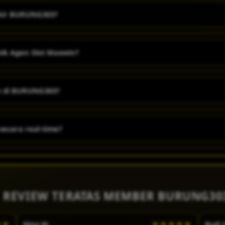
ne terpercaya yang menyediakan akses permainan gacor har
okir BURUNG303?
angsung melalui domain resmi atau link alternatif terba
ik Agen Slot Maxwin?
neksi VPN.
duan strategi dari BURUNG303 yang memberikan analisis
in di BURUNG303?
ik untuk bermain.
si deposit dan withdraw yang sangat terjangkau denga
secara real-time?
.
iperbarui secara berkala dan otomatis berdasarkan persen
REVIEW TERATAS MEMBER BURUNG30
Lia P.
★★★★★
Rina S.