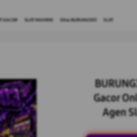
T GACOR
SLOT MAXWIN
Situs BURUNG303
SLOT
BURUNG30
Gacor Onl
Agen Sl