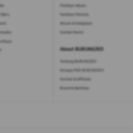
ber
Panduan Akses
n Baru
Panduan Pemula
ord
Aturan & Kebijakan
ansaksi
Kontak Resmi
ifikasi
About BURUNG303
P
Tentang BURUNG303
Kenapa Pilih BURUNG303
Partner & Affiliate
Brand & Identitas