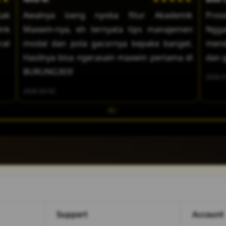
Situs agen slot paling aman yang pernah
Ngasih 
saya coba. Fitur anti blokirnya responsif
dan pro
banget, plus bocoran infonya lengkap buat
Akademi
pemain yang mau belajar pola.
ngatur s
2026-02-25
2026-02-19
Support
Account