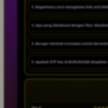
BURUNG303 adalah platform agen slot onli
2. Bagaimana cara mengakses link anti bl
dan fitur edukasi Akademik Maxwin.
Anda dapat mengakses BURUNG303 secara l
3. Apa yang dimaksud dengan fitur Akadem
cadangan otomatis tanpa memerlukan ko
Akademik Agen Slot Maxwin adalah pan
4. Berapa minimal transaksi untuk berma
manajemen modal, dan bocoran jam terba
BURUNG303 menawarkan nominal transak
5. Apakah RTP live di BURUNG303 diupdate 
transfer bank lokal, e-wallet, hingga pulsa
Ya, persentase RTP live di BURUNG303 d
platform.
★★★★☆
Doni S.
★★★★★